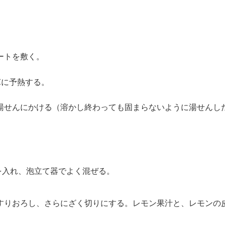
ートを敷く。
℃に予熱する。
湯せんにかける（溶かし終わっても固まらないように湯せんし
を入れ、泡立て器でよく混ぜる。
りおろし、さらにざく切りにする。レモン果汁と、レモンの