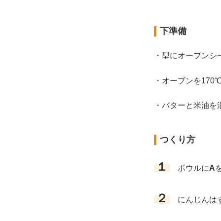
下準備
・型にオーブンシ
・オーブンを170
・バターと米油を
つくり方
１
ボウルに
A
２
にんじんはす