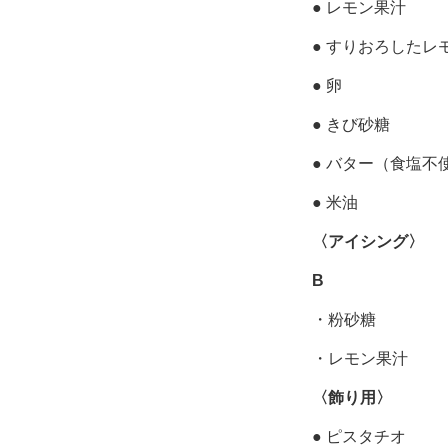
● レモン果汁
● すりおろしたレ
● 卵
● きび砂糖
● バター（食塩不
● 米油
〈アイシング〉
B
・粉砂糖
・レモン果汁
〈飾り用〉
● ピスタチオ