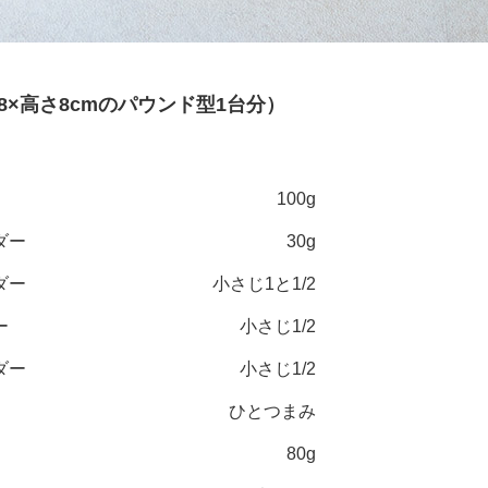
8×高さ8cmのパウンド型1台分）
100g
ダー
30g
ダー
小さじ1と1/2
ー
小さじ1/2
ダー
小さじ1/2
ひとつまみ
80g