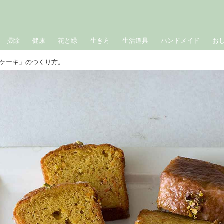
掃除
健康
花と緑
生き方
生活道具
ハンドメイド
お
米粉でかんたん「レモンのキャロットケーキ」のつくり方。材料を混ぜて焼くだけ！さっぱり軽やかな米粉のケーキ／キャロットケーキ研究家・小豆田マチ子さん