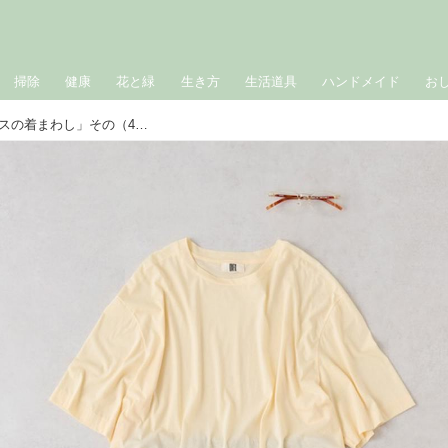
掃除
健康
花と緑
生き方
生活道具
ハンドメイド
お
おしゃれのABC◇ 5月「初夏のトップスの着まわし」その（4）クロップド丈Tシャツの着まわし3コーデ 現役スタイリストが、おしゃれの悩みを解決｜植村美智子