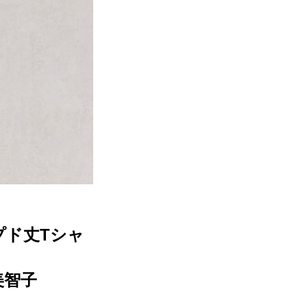
プド丈Tシャ
美智子