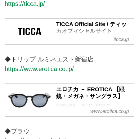
https://ticca.jp/
TICCA Official Site / ティッ
カオフィシャルサイト
ticca.jp
自由でしなやかでエレガントなブ
ランド、TICCA / ティッカのオフ
ィシャルサイトです。
◆トリップ ルミネエスト新宿店
https://www.erotica.co.jp/
エロチカ － EROTICA 【眼
鏡・メガネ・サングラス】
EYEVAN、BJ CLASSIC
www.erotica.co.jp
COLLECTION、MOSCOT、
OLIVER PEOPLES、ayameなど
国内外のメガネ・サングラスを取
◆プラウ
り扱うアイウェアのセレクトショ