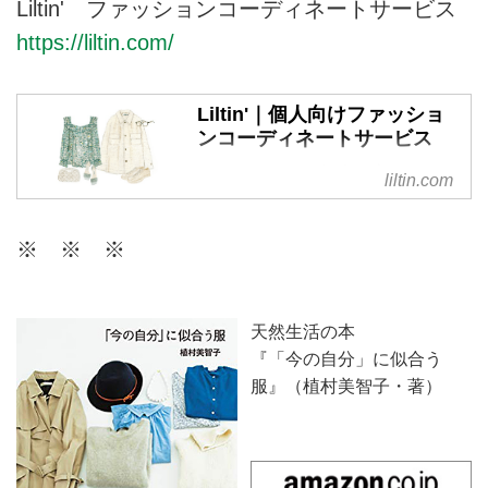
Liltin' ファッションコーディネートサービス
https://liltin.com/
Liltin'｜個人向けファッショ
ンコーディネートサービス
リルティンは、個人の方が日頃の
liltin.com
ファッションに関するお悩みを相
談できる、パーソナルなコーディ
※ ※ ※
ネートサービスです。今のあなた
に似合うスタイルを現役スタイリ
ストがご提案。ファッションを楽
しむお手伝いをいたします。
天然生活の本
『「今の自分」に似合う
服』（植村美智子・著）