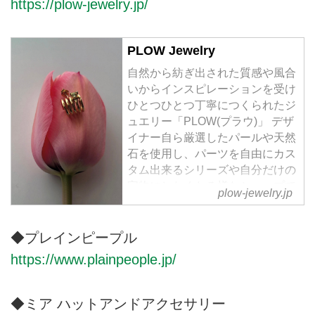
https://plow-jewelry.jp/
ップ。
PLOW Jewelry
⾃然から紡ぎ出された質感や⾵合
いからインスピレーションを受け
ひとつひとつ丁寧につくられたジ
ュエリー「PLOW(プラウ)」 デザ
イナー⾃ら厳選したパールや天然
⽯を使⽤し、パーツを⾃由にカス
タム出来るシリーズや⾃分だけの
宝物にしたくなる様なシャープで
plow-jewelry.jp
ナチュラルなジュエリーが揃いま
す。 限られたショップでしか⼿
に⼊らなかった「PLOW」のアイ
◆プレインピープル
テムを待望のオンラインショップ
https://www.plainpeople.jp/
でかけがえのない１点として是⾮
探してみてください。
◆ミア ハットアンドアクセサリー