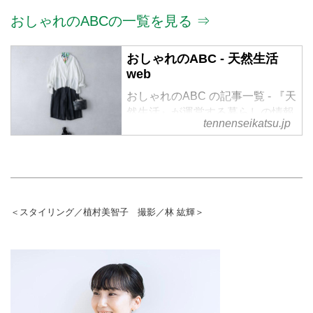
おしゃれのABCの一覧を見る ⇒
おしゃれのABC - 天然生活
web
おしゃれのABC の記事一覧 - 『天
然生活』が運営する暮らしの情報
tennenseikatsu.jp
サイト。食やファッション、暮ら
しの知恵はもちろん、Webオリジ
ナルの情報を毎日配信
＜スタイリング／植村美智子 撮影／林 紘輝＞