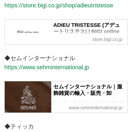
https://store.bigi.co.jp/shop/adieutristesse
今を経てこの先へと受け継がれる
服を生み出すブランドです。
ADIEU TRISTESSE (アデュ
ートリステス) | BIGI online
store - ビギ オンラインスト
store.bigi.co.jp
ア
株式会社ビギが運営する公式通販
◆セムインターナショナル
サイト・ADIEU TRISTESSE（ア
https://www.sehminternational.jp
デュートリステス）のTOPページ
です。オフィシャルサイトならで
はの豊富な品揃え。
セムインターナショナル｜服
飾雑貨の輸入・販売・卸
セムインターナショナルはヨーロ
www.sehminternational.jp
ッパ、アメリカの服飾及び服雑貨
の輸入、販売、卸を行っていま
す。
◆ティッカ