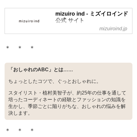
でコーディネイトしやすい
Japanese Tradを提案。
mizuiro ind - ミズイロインド
公式 サイト
mizuiroind.jp
mizuiro ind- ミズイロインド 公式
サイト｜飾らない人（Simple）、
自分らしく服を楽しむ人
＊ ＊ ＊
（Ageing）、こだわりのある人
（Personal）に向け、シンプルで
コーディネイトしやすい
「おしゃれのABC」とは……
Japanese Tradを提案する「ミズ
イロインド」。
ちょっとしたコツで、ぐっとおしゃれに。
スタイリスト・植村美智子が、約25年の仕事を通して
培ったコーディネートの経験とファッションの知識を
生かし、季節ごとに陥りがちな、おしゃれの悩みを解
決します。
＊ ＊ ＊