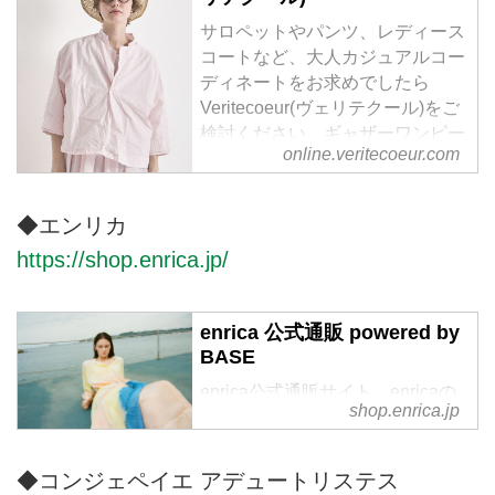
サロペットやパンツ、レディース
コートなど、大人カジュアルコー
ディネートをお求めでしたら
Veritecoeur(ヴェリテクール)をご
検討ください。ギャザーワンピー
online.veritecoeur.com
スやインナーワンピース、繊細な
レースが美しい白ブラウスや黒ブ
ラウスなど、ナチュラルながら、
◆エンリカ
上質な素材と洗練されたデザイン
https://shop.enrica.jp/
で、大人の女性に寄り添うファッ
ションを提供しております。
enrica 公式通販 powered by
BASE
enrica公式通販サイト。enricaの
shop.enrica.jp
洋服は日本の天然素材、植物を使
用した草木染めで丁寧に作られて
います。服を通して、繋がってい
◆コンジェペイエ アデュートリステス
く人の縁や偶然の出会いを大切に