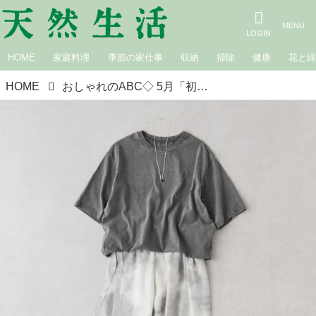
HOME
家庭料理
季節の家仕事
収納
掃除
健康
花と
HOME
おしゃれのABC◇ 5月「初夏のトップスの着まわし」その（3）オーバーサイズTシャツの着まわし3コーデ 現役スタイリストが、おしゃれの悩みを解決｜植村美智子