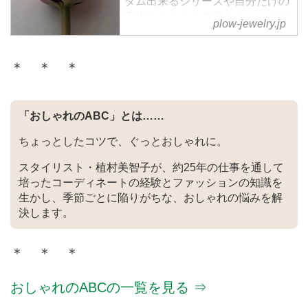
タム出来るシリーズや⾃分だけの
宝物にしたくなる様なシャープで
plow-jewelry.jp
ナチュラルなジュエリーが揃いま
す。 限られたショップでしか⼿
に⼊らなかった「PLOW」のアイ
＊ ＊ ＊
テムを待望のオンラインショップ
でかけがえのない１点として是⾮
探してみてください。
「おしゃれのABC」とは……
ちょっとしたコツで、ぐっとおしゃれに。
スタイリスト・植村美智子が、約25年の仕事を通して
培ったコーディネートの経験とファッションの知識を
生かし、季節ごとに陥りがちな、おしゃれの悩みを解
決します。
＊ ＊ ＊
おしゃれのABCの一覧を見る ⇒