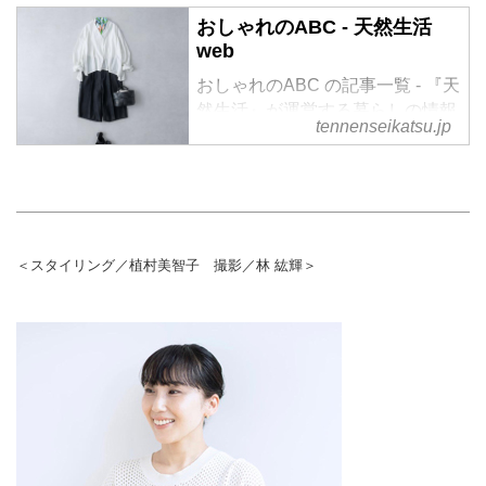
おしゃれのABC - 天然生活
web
おしゃれのABC の記事一覧 - 『天
然生活』が運営する暮らしの情報
tennenseikatsu.jp
サイト。食やファッション、暮ら
しの知恵はもちろん、Webオリジ
ナルの情報を毎日配信
＜スタイリング／植村美智子 撮影／林 紘輝＞