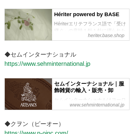
ションを提供しております。
Hériter powered by BASE
Hériterエリテフランス語で「受け
継ぐ」の意味１針１針に綴られた
heriter.base.shop
記憶と技術を未来に受け継ぐ余韻
のある服私達の作る服は、長い時
間をかけて関わる全ての人々の試
◆セムインターナショナル
行錯誤でできています。時代と共
https://www.sehminternational.jp
に、手仕事や技術が衰退しつつあ
る今、少しでも未来に受け継ぐ事
ができ、長く愛する事のできる物
セムインターナショナル｜服
作りを目指します。
飾雑貨の輸入・販売・卸
セムインターナショナルはヨーロ
www.sehminternational.jp
ッパ、アメリカの服飾及び服雑貨
の輸入、販売、卸を行っていま
す。
◆クヲン（ピーオー）
https://www.p-oinc.com/