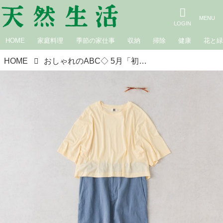
HOME
家庭料理
季節の家仕事
収納
掃除
健康
花と
HOME
おしゃれのABC◇ 5月「初夏のトップスの着まわし」その（4）クロップド丈Tシャツの着まわし3コーデ 現役スタイリストが、おしゃれの悩みを解決｜植村美智子