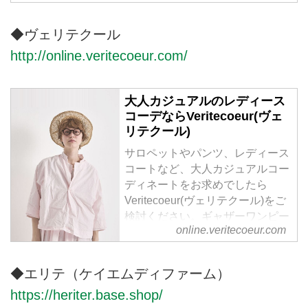
の産地で大切に育てられ、古くか
ら衣服の素材として使用されてき
◆ヴェリテクール
た天然素材には様々な機能と再生
力が備わっています。素材本来の
http://online.veritecoeur.com/
良さを引き立たせるため編み地や
生地の開発をし、新しいアイデア
大人カジュアルのレディース
と生産者の伝統的な技術によって
コーデならVeritecoeur(ヴェ
着心地の良さやシルエットを追求
リテクール)
した上質な日常着を提案します。
サロペットやパンツ、レディース
コートなど、大人カジュアルコー
ディネートをお求めでしたら
Veritecoeur(ヴェリテクール)をご
検討ください。ギャザーワンピー
online.veritecoeur.com
スやインナーワンピース、繊細な
レースが美しい白ブラウスや黒ブ
ラウスなど、ナチュラルながら、
◆エリテ（ケイエムディファーム）
上質な素材と洗練されたデザイン
https://heriter.base.shop/
で、大人の女性に寄り添うファッ