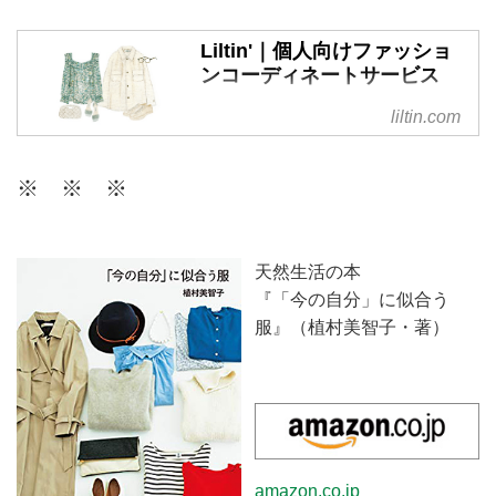
Liltin'｜個人向けファッショ
ンコーディネートサービス
リルティンは、個人の方が日頃の
liltin.com
ファッションに関するお悩みを相
談できる、パーソナルなコーディ
※ ※ ※
ネートサービスです。今のあなた
に似合うスタイルを現役スタイリ
ストがご提案。ファッションを楽
しむお手伝いをいたします。
天然生活の本
『「今の自分」に似合う
服』（植村美智子・著）
amazon.co.jp