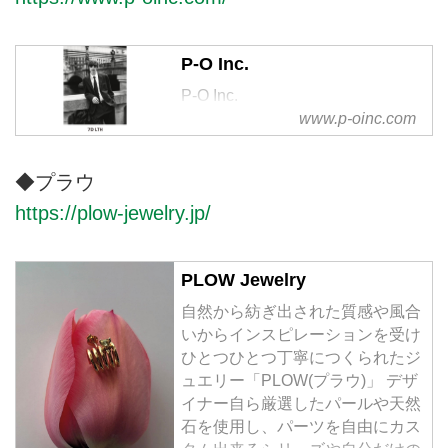
P-O Inc.
P-O Inc.
www.p-oinc.com
◆プラウ
https://plow-jewelry.jp/
PLOW Jewelry
⾃然から紡ぎ出された質感や⾵合
いからインスピレーションを受け
ひとつひとつ丁寧につくられたジ
ュエリー「PLOW(プラウ)」 デザ
イナー⾃ら厳選したパールや天然
⽯を使⽤し、パーツを⾃由にカス