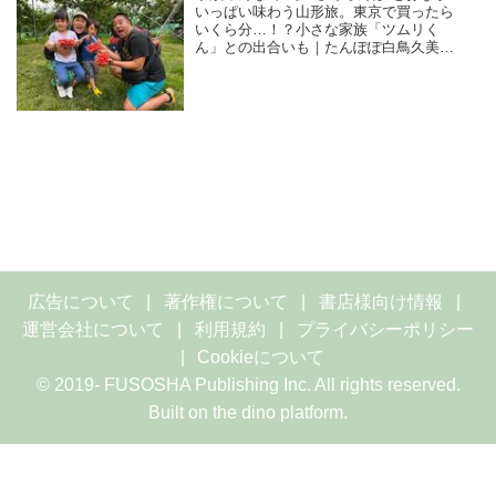
いっぱい味わう山形旅。東京で買ったら
いくら分…！？小さな家族「ツムリく
ん」との出合いも｜たんぽぽ白鳥久美子
の手づくり暮らし
広告について
著作権について
書店様向け情報
運営会社について
利用規約
プライバシーポリシー
Cookieについて
© 2019- FUSOSHA Publishing Inc. All rights reserved.
Built on
the dino platform
.