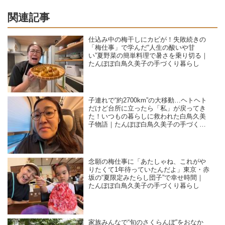
関連記事
仕込み中の梅干しにカビが！失敗続きの
「梅仕事」で学んだ“人生の酸いや甘
い”夏野菜の簡単料理で暑さを乗り切る｜
たんぽぽ白鳥久美子の手づくり暮らし
子連れで“約2700km”の大移動…ヘトヘト
だけど台所に立ったら「私」が戻ってき
た！いつもの暮らしに救われた白鳥久美
子物語｜たんぽぽ白鳥久美子の手づくり
暮らし
念願の梅仕事に「あたしゃね、これがや
りたくて1年待っていたんだよ」東京・赤
坂の“夏限定みたらし団子”で幸せ時間｜
たんぽぽ白鳥久美子の手づくり暮らし
家族みんなで“旬のさくらんぼ”をおなか