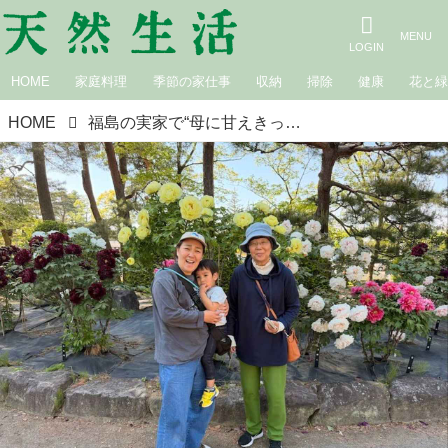
HOME
家庭料理
季節の家仕事
収納
掃除
健康
花と
HOME
福島の実家で“母に甘えきった”帰省旅。お母さんありがとう！連休明けはぐったり……これって五月病！？｜たんぽぽ白鳥久美子の手づくり暮らし