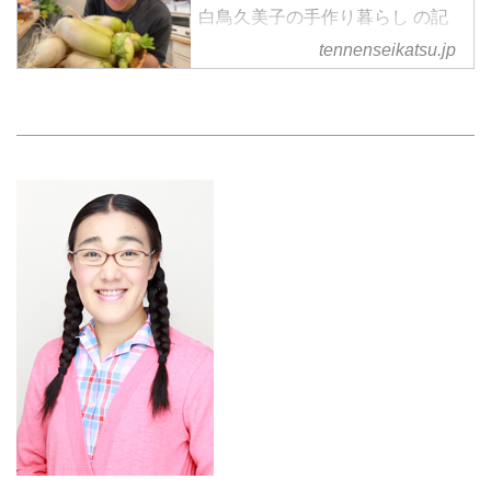
白鳥久美子の手作り暮らし の記
事一覧 - 『天然生活』が運営する
tennenseikatsu.jp
暮らしの情報サイト。食やファッ
ション、暮らしの知恵はもちろ
ん、Webオリジナルの情報を毎日
配信