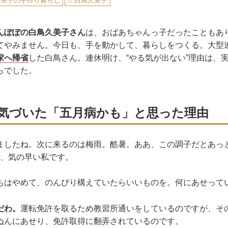
久美子の手作り暮らし
白鳥久美子
んぽぽの白鳥久美子さん
は、おばあちゃんっ子だったこともあ
てやみません。今日も、手を動かして、暮らしをつくる。大型
家へ帰省
した白鳥さん。連休明け、“やる気が出ない”理由は、
らでした。
気づいた「五月病かも」と思った理由
ましたね。次に来るのは梅雨。酷暑。ああ、この調子だとあっ
..と、気の早い私です。
ちはやめて、のんびり構えていたらいいものを。何にあせって
だわ。
運転免許を取るため教習所通いをしているのですが、そ
ぬんにあせり、免許取得に翻弄されているのです。