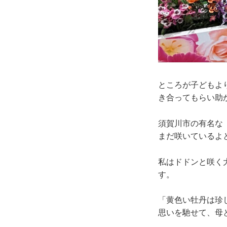
ところが子どもよ
き合ってもらい助
須賀川市の有名な
まだ咲いているよ
私はドドンと咲く
す。
「黄色い牡丹は珍
思いを馳せて、母