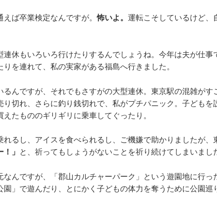
通えば卒業検定なんですが。
怖いよ。
運転こそしているけど、
型連休もいろいろ行けたりするんでしょうね。今年は夫が仕事
たりを連れて、私の実家がある福島へ行きました。
いるんですが、それでもさすがの大型連休。東京駅の混雑がす
売り切れ、さらに釣り銭切れで、私がプチパニック。子どもを
買えたもののギリギリに乗車してぐったり。
乗れるし、アイスを食べられるし、ご機嫌で助かりましたが、
ー！」
と、祈ってもしょうがないことを祈り続けてしまいまし
元なんですが、「郡山カルチャーパーク」という遊園地に行っ
公園」で遊んだり、とにかく子どもの体力を奪うために公園巡