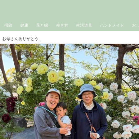
掃除
健康
花と緑
生き方
生活道具
ハンドメイド
お
福島の実家で“母に甘えきった”帰省旅。お母さんありがとう！連休明けはぐったり……これって五月病！？｜たんぽぽ白鳥久美子の手づくり暮らし