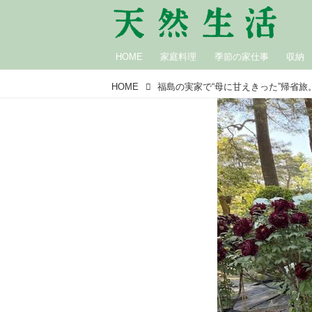
HOME
家庭料理
季節の家仕事
収納
HOME