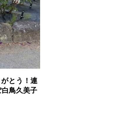
りがとう！連
ぽ白鳥久美子