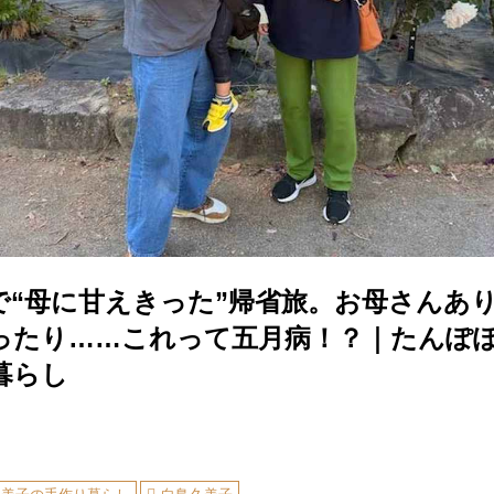
で“母に甘えきった”帰省旅。お母さんあ
ったり……これって五月病！？｜たんぽ
暮らし