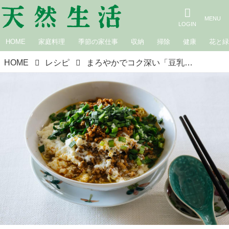
HOME
家庭料理
季節の家仕事
収納
掃除
健康
花と
HOME
レシピ
まろやかでコク深い「豆乳の担々麺」のつくり方。ピリ辛肉味噌がアクセント！“もろもろ食感”のスープがくせになる一杯｜松田美智子の季節の仕事