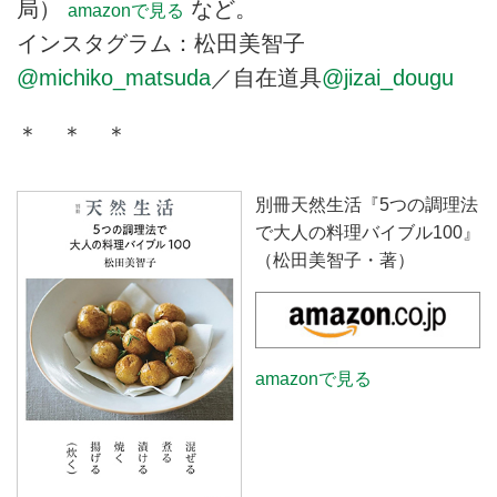
局）
など。
amazonで見る
インスタグラム：松田美智子
@michiko_matsuda
／自在道具
@jizai_dougu
＊ ＊ ＊
別冊天然生活『5つの調理法
で大人の料理バイブル100』
（松田美智子・著）
amazonで見る