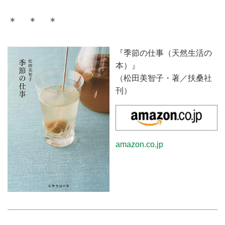
＊ ＊ ＊
『季節の仕事（天然生活の
本）』
（松田美智子・著／扶桑社
刊）
amazon.co.jp