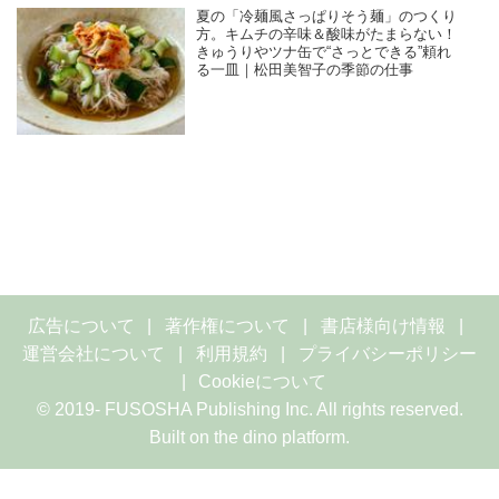
夏の「冷麺風さっぱりそう麺」のつくり
方。キムチの辛味＆酸味がたまらない！
きゅうりやツナ缶で“さっとできる”頼れ
る一皿｜松田美智子の季節の仕事
広告について
著作権について
書店様向け情報
運営会社について
利用規約
プライバシーポリシー
Cookieについて
© 2019- FUSOSHA Publishing Inc. All rights reserved.
Built on
the dino platform
.