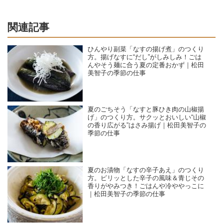
関連記事
ひんやり副菜「なすの揚げ煮」のつくり
方。揚げなすに“だし”がしみしみ！ごは
んやそう麺に合う夏の定番おかず｜松田
美智子の季節の仕事
夏のごちそう「なすと豚ひき肉の山椒揚
げ」のつくり方。サクッとおいしい“山椒
の香り広がる”はさみ揚げ｜松田美智子の
季節の仕事
夏のお漬物「なすの辛子あえ」のつくり
方。ピリッとした辛子の風味＆青じその
香りがやみつき！ごはんや冷ややっこに
｜松田美智子の季節の仕事