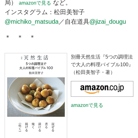
局）
など。
amazonで見る
インスタグラム：松田美智子
@michiko_matsuda
／自在道具
@jizai_dougu
＊ ＊ ＊
別冊天然生活『5つの調理法
で大人の料理バイブル100』
（松田美智子・著）
amazonで見る