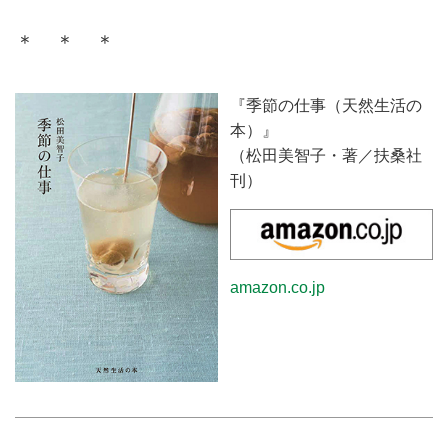
＊ ＊ ＊
『季節の仕事（天然生活の
本）』
（松田美智子・著／扶桑社
刊）
amazon.co.jp