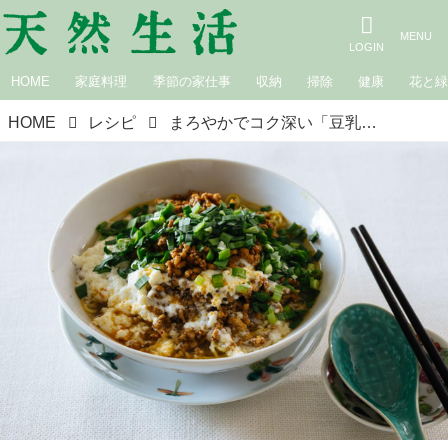
HOME
家庭料理
季節の家仕事
収納
掃除
健康
花と
HOME
レシピ
まろやかでコク深い「豆乳の担々麺」のつくり方。ピリ辛肉味噌がアクセント！“もろもろ食感”のスープがくせになる一杯｜松田美智子の季節の仕事