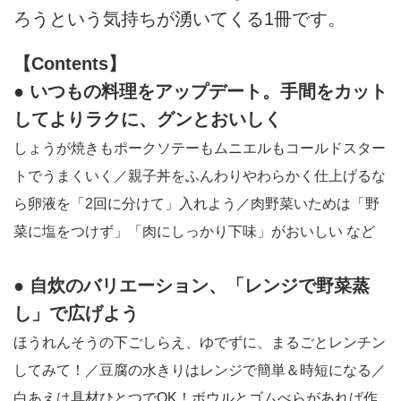
ろうという気持ちが湧いてくる1冊です。
【Contents】
● いつもの料理をアップデート。手間をカット
してよりラクに、グンとおいしく
しょうが焼きもポークソテーもムニエルもコールドスター
トでうまくいく／親子丼をふんわりやわらかく仕上げるな
ら卵液を「2回に分けて」入れよう／肉野菜いためは「野
菜に塩をつけず」「肉にしっかり下味」がおいしい など
● 自炊のバリエーション、「レンジで野菜蒸
し」で広げよう
ほうれんそうの下ごしらえ、ゆでずに、まるごとレンチン
してみて！／豆腐の水きりはレンジで簡単＆時短になる／
白あえは具材ひとつでOK！ボウルとゴムべらがあれば作