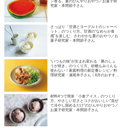
ン香る、夏のひんやりおやつ／お菓子研
究家・本間節子さん
さっぱり「甘酒とヨーグルトのシャーベ
ット」のつくり方。甘酒の“なめらか食
感”を楽しむ、さわやかな夏のおやつ／お
菓子研究家・本間節子さん
“いつもの味”が生まれ変わる「豚のしょ
うが焼き」のつくり方。砂糖もみりんも
使わない！家庭料理の新定番レシピ／料
理研究家・瀬尾幸子さん｜8月のおすすめ
記事
材料4つで簡単「小倉アイス」のつくり
方。やさしい甘さとコクがおいしい“混ぜ
て冷やし固めるだけ”のひんやりおやつ／
お菓子研究家・本間節子さん