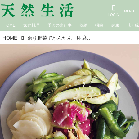
HOME
家庭料理
季節の家仕事
収納
掃除
健康
花と
HOME
余り野菜でかんたん「即席漬け」のつくり方。誰でも覚えやすい“しょっぱくならない”塩分ルールも／料理研究家・ワタナベマキさん