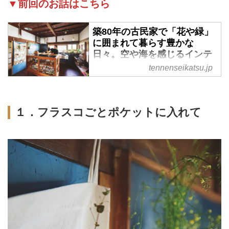
▼前回のお話はこちら
築80年の古民家で「花や緑」
に囲まれて暮らす豊かな
日々。空や海を感じるインテ
リアで植物の“自然な姿”を楽
tennenseikatsu.jp
しむ／フラワーコーディネー
ター・山下有世さん - 天然生
活web
１．フラスコごとポケットに入れて
フラワーコーディネーターで
「she is matilda.」店主の山下有
世さんに、植物に囲まれた暮らし
を見せていただきました。海や空
を連想させるインテリアカラーに
植物を合わせるのが山下さん流。
光の入り方を見ながらベストポジ
ションを探したり、枯れた姿もそ
のまま愛でたりと、植物の自然な
姿をまるごと楽しむヒントが詰ま