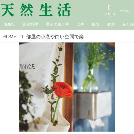
HOME
家庭料理
季節の家仕事
収納
掃除
健康
花と
HOME
部屋の小窓や白い空間で楽しむ「植物の飾り方」3つのアイデア。フラワーコーディネーターに聞く“花活け”に役立つ意外なアイテムも／山下有世さん