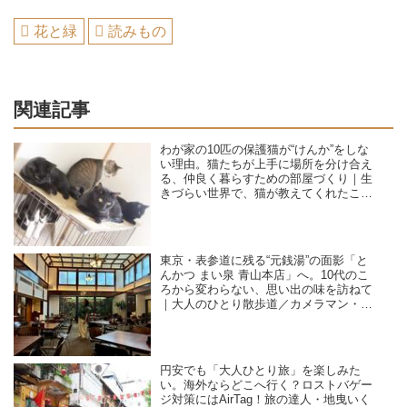
花と緑
読みもの
関連記事
わが家の10匹の保護猫が“けんか”をしな
い理由。猫たちが上手に場所を分け合え
る、仲良く暮らすための部屋づくり｜生
きづらい世界で、猫が教えてくれたこと
／咲セリ
東京・表参道に残る“元銭湯”の面影「と
んかつ まい泉 青山本店」へ。10代のこ
ろから変わらない、思い出の味を訪ねて
｜大人のひとり散歩道／カメラマン・石
黒美穂子さん
円安でも「大人ひとり旅」を楽しみた
い。海外ならどこへ行く？ロストバゲー
ジ対策にはAirTag！旅の達人・地曳いく