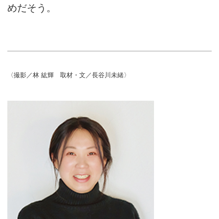
めだそう。
〈撮影／林 紘輝 取材・文／長谷川未緒〉