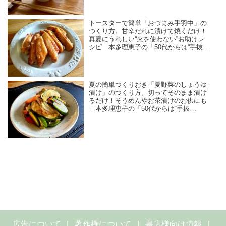
トースターで簡単「おつまみ手羽中」の
つくり方。甘辛だれに漬けて焼くだけ！
真夏にうれしい“火を使わない”お助けレ
シピ｜本多理恵子の「50代からは“手抜
き”と“息抜き”」
夏の簡単つくりおき「夏野菜のしょうゆ
漬け」のつくり方。切ってそのまま漬け
るだけ！そうめんやお茶漬けのお供にも
｜本多理恵子の「50代からは“手抜
き”と“息抜き”」
広告について
著作権について
書店様向け情報