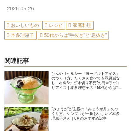
2026-05-26
おいしいもの
レシピ
家庭料理
本多理恵子
50代からは“手抜き”と“息抜き”
関連記事
ひんやりヘルシー「ヨーグルトアイス」
のつくり方。たくさん食べても罪悪感な
し！材料3つで“水切り不要”の簡単手づく
りアイス｜本多理恵子の「50代からは“手
抜き”と“息抜き”」
“みょうが”が主役の「みょうが丼」のつ
くり方。シンプルが一番おいしい／本多
理恵子さん｜8月のおすすめ記事