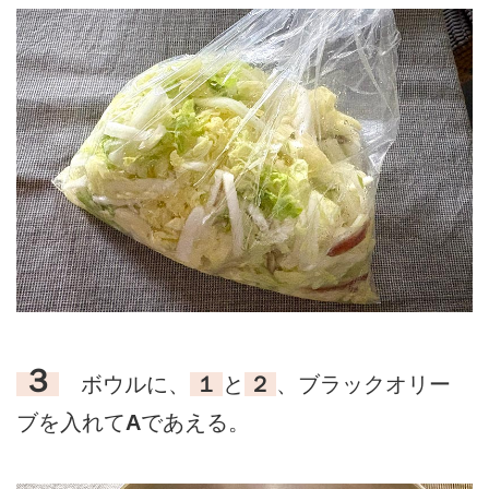
３
ボウルに、
１
と
２
、ブラックオリー
ブを入れて
A
であえる。