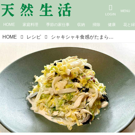
HOME
家庭料理
季節の家仕事
収納
掃除
健康
花と
HOME
レシピ
シャキシャキ食感がたまらない「白菜とみょうがのコールスロー」のつくり方。ささみのコクとオリーブで満足感アップ！｜本多理恵子の「50代からは“手抜き”と“息抜き”」