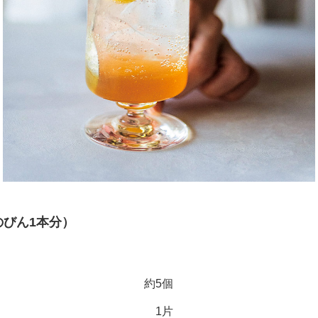
のびん1本分）
約5個
1片