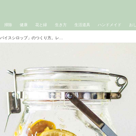
掃除
健康
花と緑
生き方
生活道具
ハンドメイド
お
夏のさわやか「レモンのスパイスシロップ」のつくり方。レモン5つで簡単！炭酸やお湯割りもおいしい自家製ドリンクの素／cosaji・河井美歩さん＆VOX SPICE