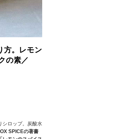
り方。レモン
クの素／
りシロップ。炭酸水
OX SPICEの著書