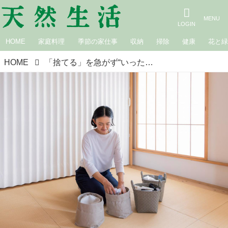
HOME
家庭料理
季節の家仕事
収納
掃除
健康
花と
HOME
「捨てる」を急がず“いったん保留”で片づけのストレスがぐっと軽く。空間や心にゆとりが生まれる収納の工夫／整理収納コンサルタント・本多さおりさん