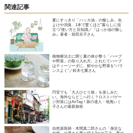
関連記事
夏にすっきり「ハッカ油」の愉しみ。虫
よけや消臭…1本で驚くほど“暮らしに役
立つ”使い方と豆知識／『はっか油の愉し
み』著者・前田京子さん
植物療法士に聞く夏の体が整う「ハーブ
や野菜」の取り入れ方。とれたてハーブ
はティーソーダに、鮮やかな野菜を“バラ
ンスよく”／鈴木七重さん
円安でも「大人ひとり旅」を楽しみた
い。海外ならどこへ行く？ロストバゲー
ジ対策にはAirTag！旅の達人・地曳いく
子さんの最新旅術
自然派医師・本間真二郎さんの「身近な