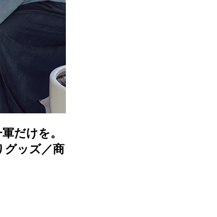
一軍だけを。
りグッズ／商