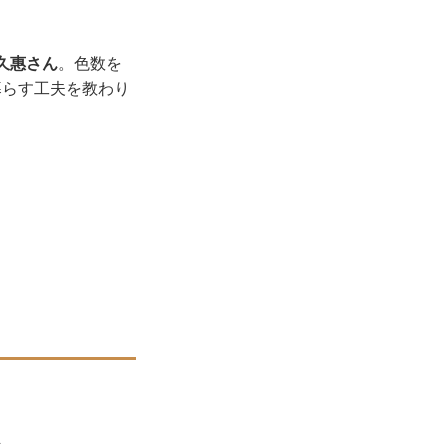
久惠さん
。色数を
暮らす工夫を教わり