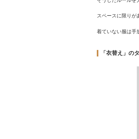
そうしたルールを
スペースに限りが
着ていない服は手
「衣替え」の