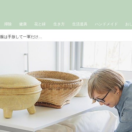
掃除
健康
花と緑
生き方
生活道具
ハンドメイド
お
服は「1枚買ったら1枚減らす」着ない服は手放して一軍だけを。すっきりしたクローゼットの収納ルールとお気に入りグッズ／商品開発コーディネーター・重松久惠さん