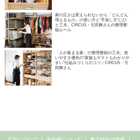
家の広さは変えられないから「どんどん
増えるもの」の使い方と“手放し方”にひ
と工夫。CIRCUS・引田舞さんの整理整
頓ルール
「人が集まる家」の整理整頓の工夫。使
いやすさ優先の“家族もゲストもわかりや
すい”仕組みづくりのコツ／CIRCUS・引
田舞さん
広告について
著作権について
書店様向け情報