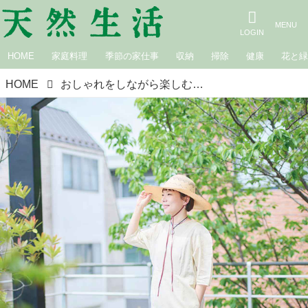
HOME
家庭料理
季節の家仕事
収納
掃除
健康
花と
HOME
おしゃれをしながら楽しむ「日焼け＆暑さ対策」愛用の“帽子と日傘”があれば夏も心躍る季節に／CIRCUS・引田舞さん