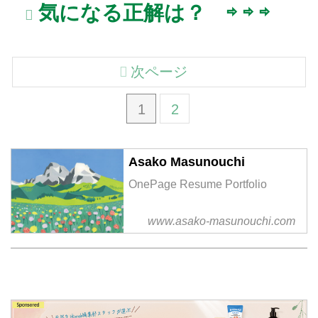
気になる正解は？ ⇨ ⇨ ⇨
次ページ
1
2
Asako Masunouchi
OnePage Resume Portfolio
www.asako-masunouchi.com