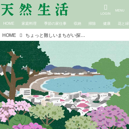
HOME
家庭料理
季節の家仕事
収納
掃除
健康
花と
HOME
ちょっと難しいまちがい探し｜紫陽花（あじさい）