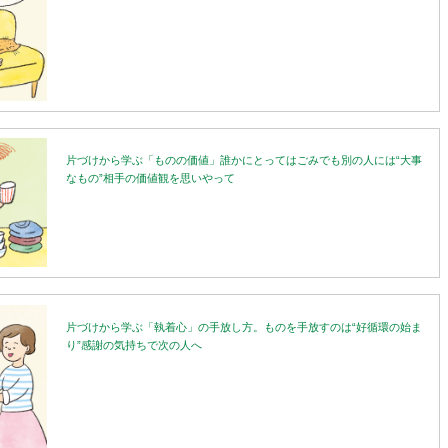
片づけから学ぶ「ものの価値」誰かにとってはごみでも別の人には“大事
なもの”相手の価値観を思いやって
片づけから学ぶ「執着心」の手放し方。ものを手放すのは“好循環の始ま
り”感謝の気持ちで次の人へ