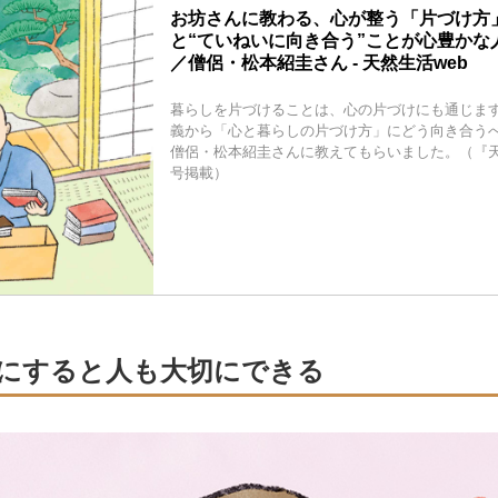
お坊さんに教わる、心が整う「片づけ方
と“ていねいに向き合う”ことが心豊かな
／僧侶・松本紹圭さん - 天然生活web
暮らしを片づけることは、心の片づけにも通じま
義から「心と暮らしの片づけ方」にどう向き合う
僧侶・松本紹圭さんに教えてもらいました。（『天然
号掲載）
にすると人も大切にできる