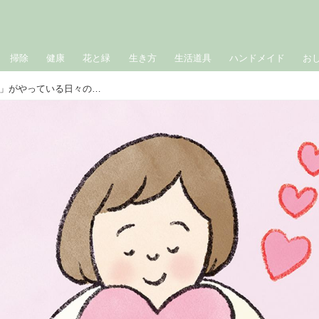
掃除
健康
花と緑
生き方
生活道具
ハンドメイド
お
お坊さんに教わる「思いやりのある人」がやっている日々の行い。心の豊かさは“ものの扱い”にも現れる／僧侶・松本紹圭さん