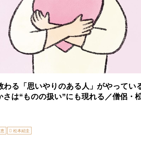
教わる「思いやりのある人」がやってい
かさは“ものの扱い”にも現れる／僧侶・
知恵
松本紹圭