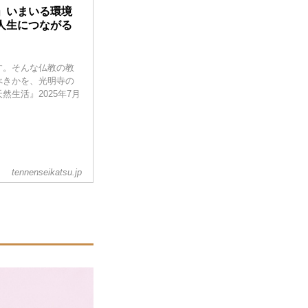
」いまいる環境
人生につながる
す。そんな仏教の教
べきかを、光明寺の
生活』2025年7月
tennenseikatsu.jp