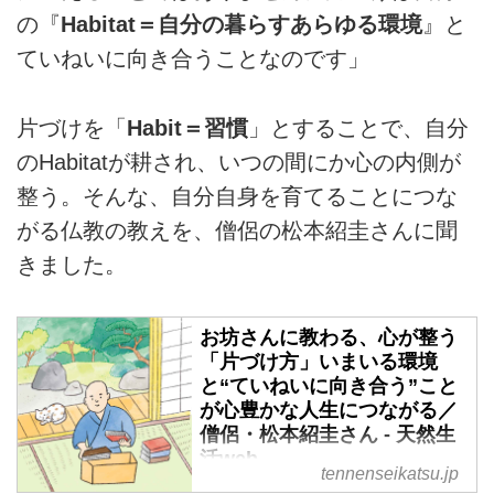
の『
Habitat＝自分の暮らすあらゆる環境
』と
ていねいに向き合うことなのです」
片づけを「
Habit＝習慣
」とすることで、自分
のHabitatが耕され、いつの間にか心の内側が
整う。そんな、自分自身を育てることにつな
がる仏教の教えを、僧侶の松本紹圭さんに聞
きました。
お坊さんに教わる、心が整う
「片づけ方」いまいる環境
と“ていねいに向き合う”こと
が心豊かな人生につながる／
僧侶・松本紹圭さん - 天然生
活web
tennenseikatsu.jp
暮らしを片づけることは、心の片