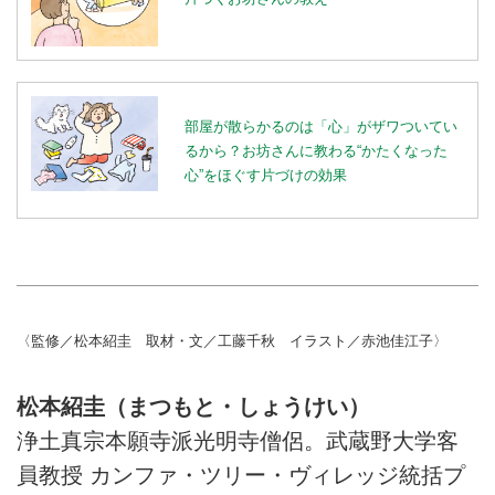
部屋が散らかるのは「心」がザワついてい
るから？お坊さんに教わる“かたくなった
心”をほぐす片づけの効果
〈監修／松本紹圭 取材・文／工藤千秋 イラスト／赤池佳江子〉
松本紹圭（まつもと・しょうけい）
浄土真宗本願寺派光明寺僧侶。武蔵野大学客
員教授 カンファ・ツリー・ヴィレッジ統括プ