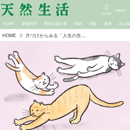
HOME
家庭料理
季節の家仕事
収納
掃除
健康
花と
HOME
片づけからみる「人生の生き方」正解もゴールもない時代を“自分らしく生きる”ためのお坊さんの教え／僧侶・松本紹圭さん