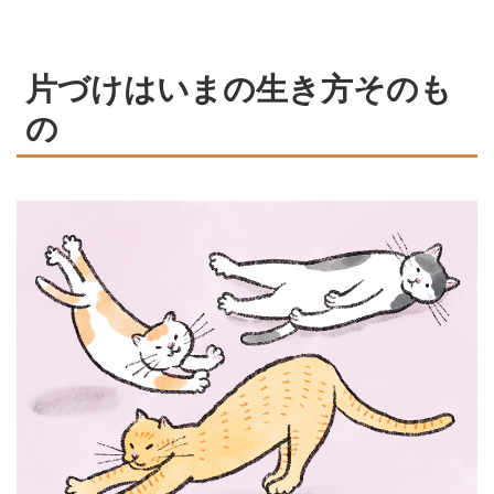
づけにも通じます。そんな仏教の
教義から「心と暮らしの片づけ
方」にどう向き合うべきかを、光
片づけはいまの生き方そのも
明寺の僧侶・松本紹圭さんに教え
の
てもらいました。（『天然生活』
2025年7月号掲載）