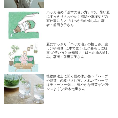
ハッカ油の「基本の使い方」4つ。暑い夏
にすっきりさわやか！掃除や洗濯などの
家仕事にも／『はっか油の愉しみ』著
者・前田京子さん
夏にすっきり「ハッカ油」の愉しみ。虫
よけや消臭…1本で驚くほど“暮らしに役
立つ”使い方と豆知識／『はっか油の愉し
み』著者・前田京子さん
植物療法士に聞く夏の体が整う「ハーブ
や野菜」の取り入れ方。とれたてハーブ
はティーソーダに、鮮やかな野菜を“バラ
ンスよく”／鈴木七重さん