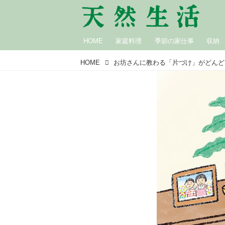
HOME
家庭料理
季節の家仕事
収納
HOME