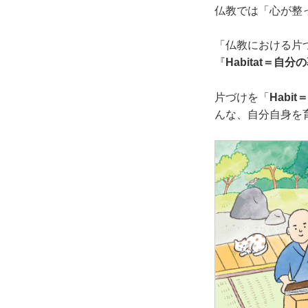
仏教では「心が整
「仏教における片
『
Habitat＝自
片づけを「
Habit
んな、自分自身を