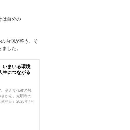
けは自分の
か心の内側が整う。そ
きました。
」いまいる環境
人生につながる
す。そんな仏教の教
べきかを、光明寺の
生活』2025年7月