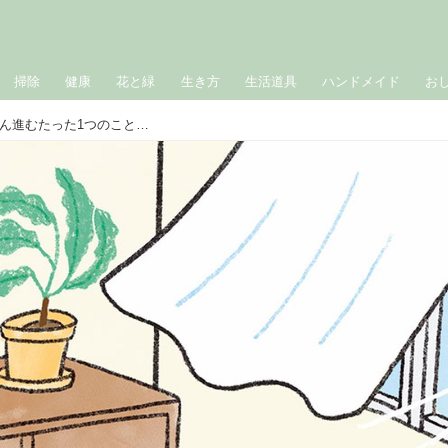
掃除
健康
花と緑
生き方
生活道具
ハンドメイド
お
お坊さんに教わる「片づけ」がどんどん進むたった1つのこと。まず最初にやるべき“意外だけどすぐできる”こと／僧侶・松本紹圭さん