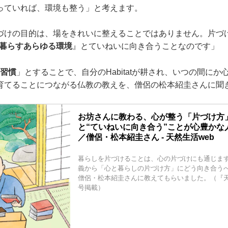
っていれば、環境も整う」と考えます。
づけの目的は、場をきれいに整えることではありません。片づ
分の暮らすあらゆる環境
』とていねいに向き合うことなのです」
＝習慣
」とすることで、自分のHabitatが耕され、いつの間に
育てることにつながる仏教の教えを、僧侶の松本紹圭さんに聞
お坊さんに教わる、心が整う「片づけ方
と“ていねいに向き合う”ことが心豊かな
／僧侶・松本紹圭さん - 天然生活web
暮らしを片づけることは、心の片づけにも通じま
義から「心と暮らしの片づけ方」にどう向き合う
僧侶・松本紹圭さんに教えてもらいました。（『天然
号掲載）