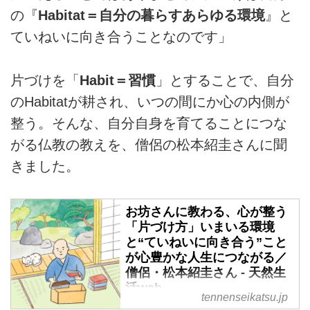
の『
Habitat＝自分の暮らすあらゆる環境
』と
ていねいに向き合うことなのです」
片づけを「
Habit＝習慣
」とすることで、自分
のHabitatが耕され、いつの間にか心の内側が
整う。そんな、自分自身を育てることにつな
がる仏教の教えを、僧侶の松本紹圭さんに聞
きました。
お坊さんに教わる、心が整う
「片づけ方」いまいる環境
と“ていねいに向き合う”こと
が心豊かな人生につながる／
僧侶・松本紹圭さん - 天然生
活web
tennenseikatsu.jp
暮らしを片づけることは、心の片