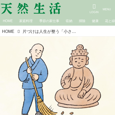
HOME
家庭料理
季節の家仕事
収納
掃除
健康
花と
HOME
片づけは人生が整う「小さな修行」コツコツと“よい習慣”を積み重ねれば心と暮らしが整っていく／僧侶・松本紹圭さん