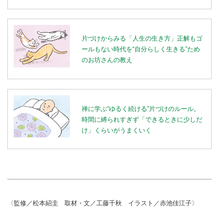
片づけからみる「人生の生き方」正解もゴ
ールもない時代を“自分らしく生きる”ため
のお坊さんの教え
禅に学ぶ“ゆるく続ける”片づけのルール。
時間に縛られすぎず「できるときに少しだ
け」くらいがうまくいく
〈監修／松本紹圭 取材・文／工藤千秋 イラスト／赤池佳江子〉