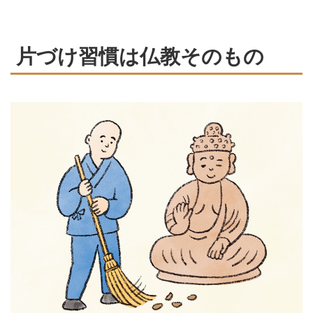
づけにも通じます。そんな仏教の
教義から「心と暮らしの片づけ
方」にどう向き合うべきかを、光
片づけ習慣は仏教そのもの
明寺の僧侶・松本紹圭さんに教え
てもらいました。（『天然生活』
2025年7月号掲載）