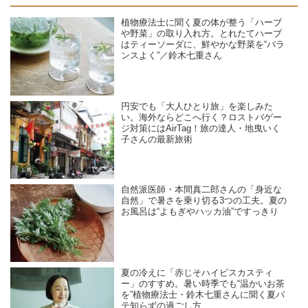
植物療法士に聞く夏の体が整う「ハーブ
や野菜」の取り入れ方。とれたてハーブ
はティーソーダに、鮮やかな野菜を“バラ
ンスよく”／鈴木七重さん
円安でも「大人ひとり旅」を楽しみた
い。海外ならどこへ行く？ロストバゲー
ジ対策にはAirTag！旅の達人・地曳いく
子さんの最新旅術
自然派医師・本間真二郎さんの「身近な
自然」で暑さを乗り切る3つの工夫。夏の
お風呂は“よもぎやハッカ油”ですっきり
夏の冷えに「赤じそハイビスカスティ
ー」のすすめ。暑い時季でも“温かいお茶
を”植物療法士・鈴木七重さんに聞く夏バ
テ知らずの過ごし方