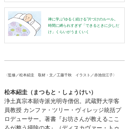
禅に学ぶ“ゆるく続ける”片づけのルール。
時間に縛られすぎず「できるときに少しだ
け」くらいがうまくいく
〈監修／松本紹圭 取材・文／工藤千秋 イラスト／赤池佳江子〉
松本紹圭（まつもと・しょうけい）
浄土真宗本願寺派光明寺僧侶。武蔵野大学客
員教授 カンファ・ツリー・ヴィレッジ統括プ
ロデューサー。著書『お坊さんが教えるここ
ろが整う掃除の本』（ディスカヴァー・トゥ