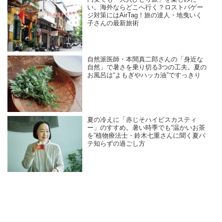
い。海外ならどこへ行く？ロストバゲー
ジ対策にはAirTag！旅の達人・地曳いく
子さんの最新旅術
自然派医師・本間真二郎さんの「身近な
自然」で暑さを乗り切る3つの工夫。夏の
お風呂は“よもぎやハッカ油”ですっきり
夏の冷えに「赤じそハイビスカスティ
ー」のすすめ。暑い時季でも“温かいお茶
を”植物療法士・鈴木七重さんに聞く夏バ
テ知らずの過ごし方