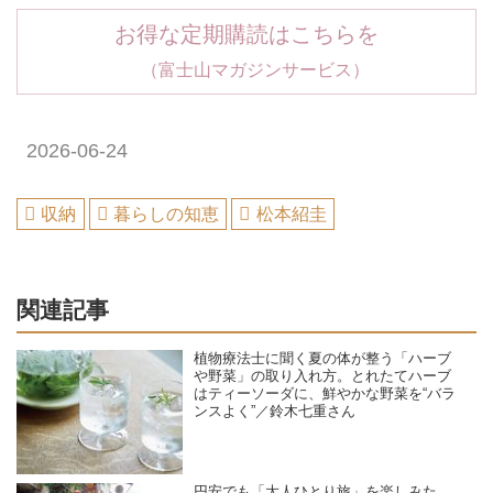
お得な定期購読はこちらを
（富士山マガジンサービス）
2026-06-24
収納
暮らしの知恵
松本紹圭
関連記事
植物療法士に聞く夏の体が整う「ハーブ
や野菜」の取り入れ方。とれたてハーブ
はティーソーダに、鮮やかな野菜を“バラ
ンスよく”／鈴木七重さん
円安でも「大人ひとり旅」を楽しみた