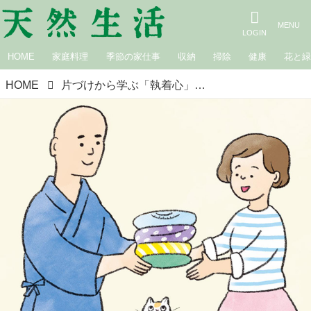
HOME
家庭料理
季節の家仕事
収納
掃除
健康
花と
HOME
片づけから学ぶ「執着心」の手放し方。ものを手放すのは“好循環の始まり”感謝の気持ちで次の人へ／僧侶・松本紹圭さん