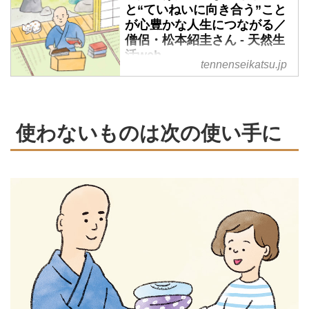
と“ていねいに向き合う”こと
が心豊かな人生につながる／
僧侶・松本紹圭さん - 天然生
活web
tennenseikatsu.jp
暮らしを片づけることは、心の片
づけにも通じます。そんな仏教の
教義から「心と暮らしの片づけ
方」にどう向き合うべきかを、光
使わないものは次の使い手に
明寺の僧侶・松本紹圭さんに教え
てもらいました。（『天然生活』
2025年7月号掲載）