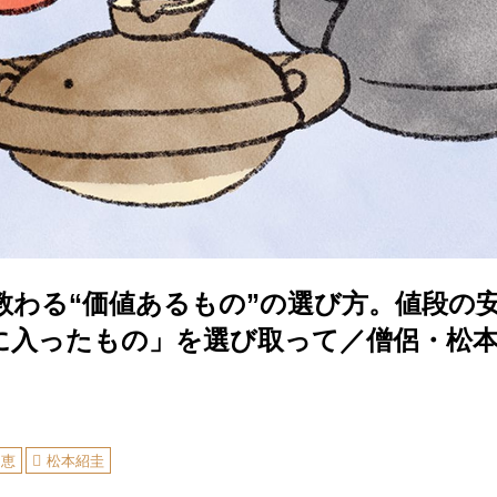
教わる“価値あるもの”の選び方。値段の
に入ったもの」を選び取って／僧侶・松
知恵
松本紹圭