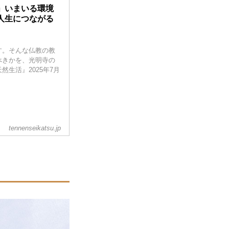
」いまいる環境
人生につながる
す。そんな仏教の教
べきかを、光明寺の
生活』2025年7月
tennenseikatsu.jp