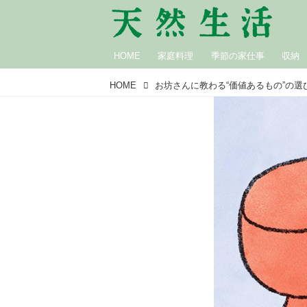
HOME
家庭料理
季節の家仕事
収納
HOME