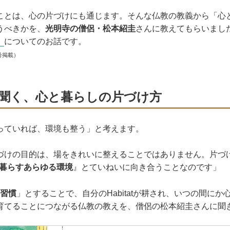
ことは、心の片づけにも通じます。そんな仏教の教義から「心
うべきかを、
光明寺の僧侶・松本紹圭
さんに教えてもらいまし
」
についてのお話です。
号掲載）
聞く、心と暮らしの片づけ方
っていれば、環境も整う」と考えます。
づけの目的は、場をきれいに整えることではありません。片づ
分の暮らすあらゆる環境
』とていねいに向き合うことなのです」
＝習慣
」とすることで、自分のHabitatが耕され、いつの間に
育てることにつながる仏教の教えを、僧侶の松本紹圭さんに聞