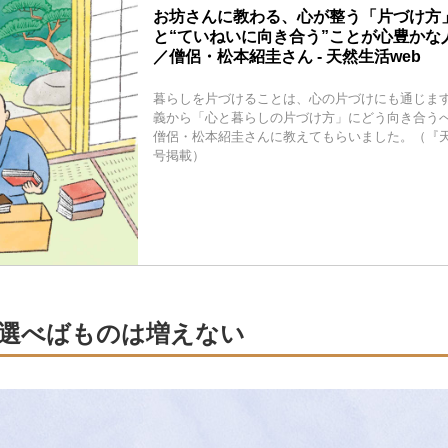
お坊さんに教わる、心が整う「片づけ方
と“ていねいに向き合う”ことが心豊かな
／僧侶・松本紹圭さん - 天然生活web
暮らしを片づけることは、心の片づけにも通じま
義から「心と暮らしの片づけ方」にどう向き合う
僧侶・松本紹圭さんに教えてもらいました。（『天然
号掲載）
選べばものは増えない