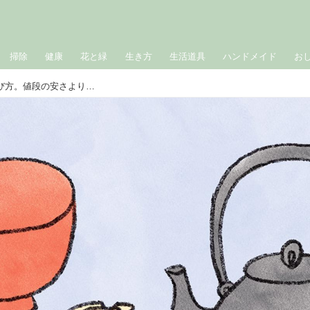
掃除
健康
花と緑
生き方
生活道具
ハンドメイド
お
お坊さんに教わる“価値あるもの”の選び方。値段の安さよりも「本当に気に入ったもの」を選び取って／僧侶・松本紹圭さん