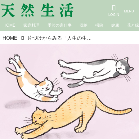
HOME
家庭料理
季節の家仕事
収納
掃除
健康
花と
HOME
片づけからみる「人生の生き方」正解もゴールもない時代を“自分らしく生きる”ためのお坊さんの教え／僧侶・松本紹圭さん