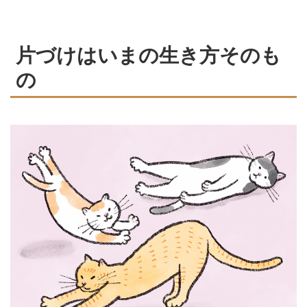
づけにも通じます。そんな仏教の
教義から「心と暮らしの片づけ
方」にどう向き合うべきかを、光
片づけはいまの生き方そのも
明寺の僧侶・松本紹圭さんに教え
の
てもらいました。（『天然生活』
2025年7月号掲載）