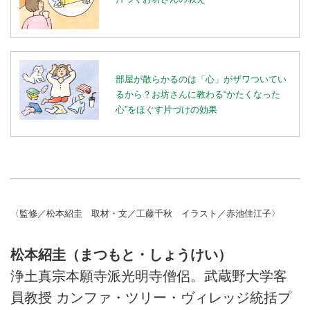
部屋が散らかるのは「心」がザワついてい
るから？お坊さんに教わる“かたくなった
心”をほぐす片づけの効果
〈監修／松本紹圭 取材・文／工藤千秋 イラスト／赤池佳江子〉
松本紹圭（まつもと・しょうけい）
浄土真宗本願寺派光明寺僧侶。武蔵野大学客
員教授 カンファ・ツリー・ヴィレッジ統括プ