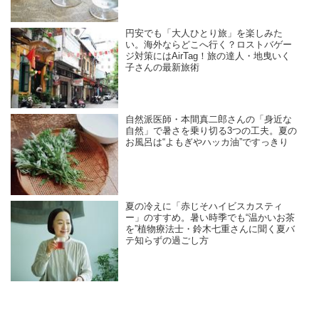
円安でも「大人ひとり旅」を楽しみた
い。海外ならどこへ行く？ロストバゲー
ジ対策にはAirTag！旅の達人・地曳いく
子さんの最新旅術
自然派医師・本間真二郎さんの「身近な
自然」で暑さを乗り切る3つの工夫。夏の
お風呂は“よもぎやハッカ油”ですっきり
夏の冷えに「赤じそハイビスカスティ
ー」のすすめ。暑い時季でも“温かいお茶
を”植物療法士・鈴木七重さんに聞く夏バ
テ知らずの過ごし方