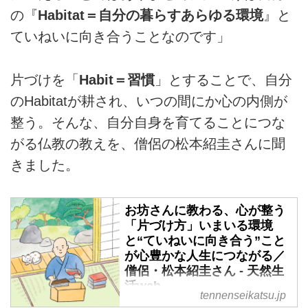
の『
Habitat＝自分の暮らすあらゆる環境
』と
ていねいに向き合うことなのです」
片づけを「
Habit＝習慣
」とすることで、自分
のHabitatが耕され、いつの間にか心の内側が
整う。そんな、自分自身を育てることにつな
がる仏教の教えを、僧侶の松本紹圭さんに聞
きました。
お坊さんに教わる、心が整う
「片づけ方」いまいる環境
と“ていねいに向き合う”こと
が心豊かな人生につながる／
僧侶・松本紹圭さん - 天然生
活web
tennenseikatsu.jp
暮らしを片づけることは、心の片