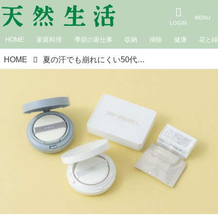
HOME
家庭料理
季節の家仕事
収納
掃除
健康
花と
HOME
夏の汗でも崩れにくい50代からの「クッションファンデ」おすすめ3選。毛穴やシミを“薄づきできれいに”カバー！素肌感のある仕上がりに／メイクアップアーティスト・AKIIさん