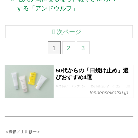
する「アンドウルフ」
次ページ
1
2
3
50代からの「日焼け止め」選
びおすすめ4選
50代になると、乾燥やくすみ、肌
tennenseikatsu.jp
のゆらぎなど、若いころとは違う
肌悩みが増えてきます。だからこ
そ日焼け止めも、紫外線対策だけ
でなく保湿力や使い心地で選ぶこ
とが大切。メイクアップアーティ
ストのAKIIさんに、大人の肌に寄
＜撮影／山川修一＞
り添うおすすめの日焼け止めを教