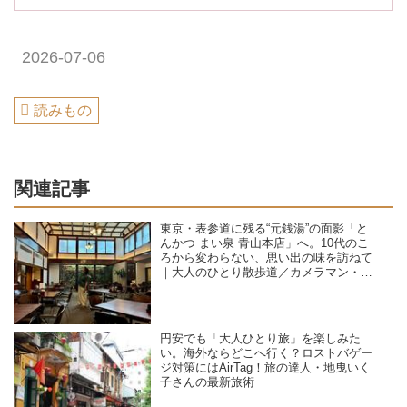
2026-07-06
読みもの
関連記事
東京・表参道に残る“元銭湯”の面影「と
んかつ まい泉 青山本店」へ。10代のこ
ろから変わらない、思い出の味を訪ねて
｜大人のひとり散歩道／カメラマン・石
黒美穂子さん
円安でも「大人ひとり旅」を楽しみた
い。海外ならどこへ行く？ロストバゲー
ジ対策にはAirTag！旅の達人・地曳いく
子さんの最新旅術