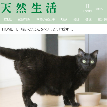
HOME
家庭料理
季節の家仕事
収納
掃除
健康
花と
HOME
猫がごはんを“少しだけ”残すのはなぜ？まだ残っているのに「補充してください」愛おしいわがままから見えた食へのこだわり｜生きづらい世界で、猫が教えてくれたこと／咲セリ