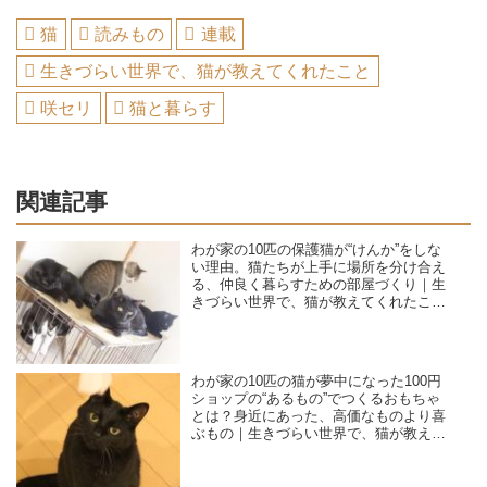
猫
読みもの
連載
生きづらい世界で、猫が教えてくれたこと
咲セリ
猫と暮らす
関連記事
わが家の10匹の保護猫が“けんか”をしな
い理由。猫たちが上手に場所を分け合え
る、仲良く暮らすための部屋づくり｜生
きづらい世界で、猫が教えてくれたこと
／咲セリ
わが家の10匹の猫が夢中になった100円
ショップの“あるもの”でつくるおもちゃ
とは？身近にあった、高価なものより喜
ぶもの｜生きづらい世界で、猫が教えて
くれたこと／咲セリ