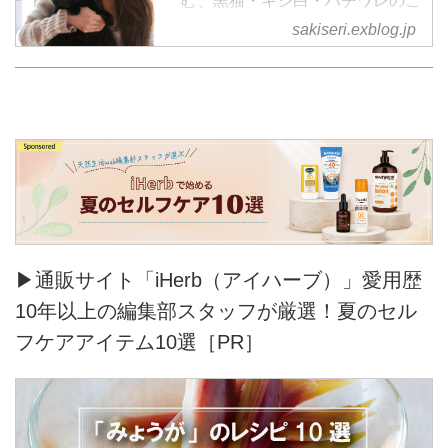
む、黒猫・キジ白・ハチワレのご
きげんさん日記
sakiseri.exblog.jp
▶通販サイト「iHerb（アイハーブ）」愛用歴
10年以上の編集部スタッフが厳選！夏のセル
フケアアイテム10選［PR］