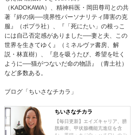
（KADOKAWA）、精神科医・岡田尊司との共
著『絆の病──境界性パーソナリティ障害の克
服』（ポプラ社）、『「死にたい」の根っこ
には自己否定感がありました──妻と夫、この
世界を生きてゆく』（ミネルヴァ書房、解
説・林直樹）、『息を吸うたび、希望を吐く
ように──猫がつないだ命の物語』（青土社）
など多数ある。
ブログ「ちいさなチカラ」
ちいさなチカラ
【毎日更新】エイズキャリア、膀
胱麻痺、甲状腺機能亢進症を含