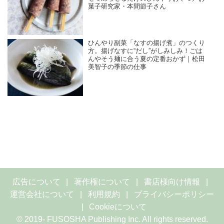
菓子研究家・本間節子さん
ひんやり副菜「なすの揚げ煮」のつくり
方。揚げなすに“だし”がしみしみ！ごは
んやそう麺に合う夏の定番おかず｜松田
美智子の季節の仕事
広告について
著作権について
書店様向け情報
運営会社について
利用規約
プライバシーポリシー
Cookieについて
© 2019- FUSOSHA Publishing Inc. All rights reserved.