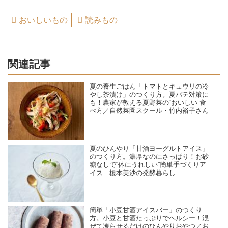
おいしいもの
読みもの
関連記事
夏の養生ごはん「トマトとキュウリの冷
やし茶漬け」のつくり方。夏バテ対策に
も！農家が教える夏野菜の“おいしい”食
べ方／自然菜園スクール・竹内裕子さん
夏のひんやり「甘酒ヨーグルトアイス」
のつくり方。濃厚なのにさっぱり！お砂
糖なしで“体にうれしい”簡単手づくりア
イス｜榎本美沙の発酵暮らし
簡単「小豆甘酒アイスバー」のつくり
方。小豆と甘酒たっぷりでヘルシー！混
ぜて凍らせるだけのひんやりおやつ／お