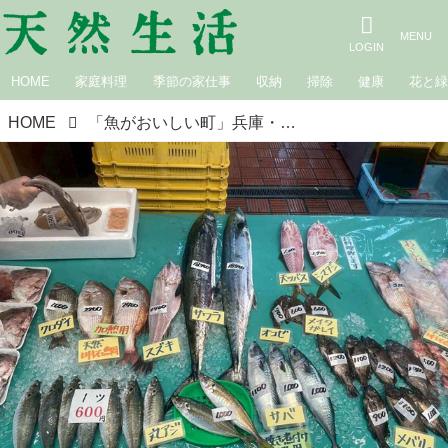
HOME
家庭料理
季節の家仕事
収納
掃除
健康
花と
HOME
「魚がおいしい町」兵庫・明石で絶対買いたい地元の名物食材！料理研究家・小林まさみさんとめぐる“名物の明石だこ”や練り物、とれたて野菜を楽しむ旅