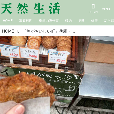
HOME
家庭料理
季節の家仕事
収納
掃除
健康
花と
HOME
「魚がおいしい町」兵庫・明石のおすすめ観光スポット2選！料理研究家・小林まさみさんとめぐる“魚の棚商店街”、明石だこを堪能できる日本一の角打ち