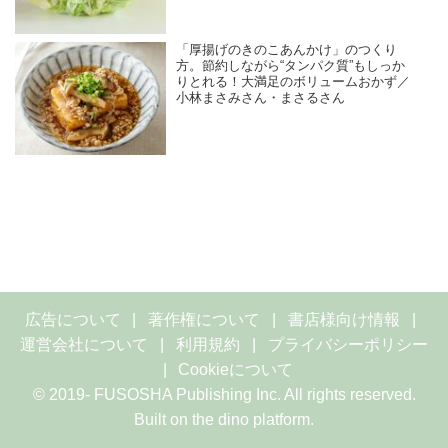
「厚揚げのきのこあんかけ」のつくり
方。節約しながら“タンパク質”もしっか
りとれる！大満足のボリュームおかず／
小林まさみさん・まさるさん
広告について
著作権について
書店様向け情報
運営会社について
利用規約
プライバシーポリシー
Cookieについて
© 2019- FUSOSHA Publishing Inc. All rights reserved.
Built on
the dino platform
.