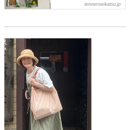
も - 天然生活web
tennenseikatsu.jp
や鮮魚店を巡り、真鯛やたこ、練
「旅先で出合った食材を、家で料
りものなど、旅先で出合ったまた
理する時間も楽しみのひとつ」と
食べたい味を教えてもらいまし
話す料理研究家の小林まさみさ
た。
ん。魚がおいしい町として以前か
ら気になっていた兵庫県明石市を
訪れた際も、真鯛やたこ、はりい
かなど、気になる食材をたくさん
購入したそう。旅先から自宅へ配
送し、帰宅後には、早速、調理。
旅の余韻が続く食卓を見せてもら
いました。