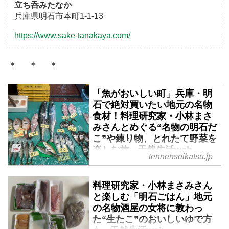
立ち呑みたなか
兵庫県明石市本町1-1-13
https://www.sake-tanakaya.com/
＊ ＊ ＊
「魚がおいしい町」兵庫・明
石で絶対買いたい地元の名物
食材！料理研究家・小林まさ
みさんとめぐる“名物の明石だ
こ”や練り物、とれたて野菜を
楽しむ旅 - 天然生活web
tennenseikatsu.jp
「おいしいもの」を求めて定期的
に旅をするという料理研究家の小
料理研究家・小林まさみさん
林まさみさん。魚がおいしい町と
と楽しむ「明石ごはん」地元
して以前から気になっていた兵庫
の名物酒屋の女将に教わっ
県明石市を訪れた際も、たくさん
た“生たこ”のおいしいゆで方
の食材を持ち帰ったそう。商店街