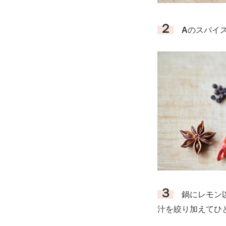
２
A
のスパイ
３
鍋にレモン以
汁を絞り加えてひ