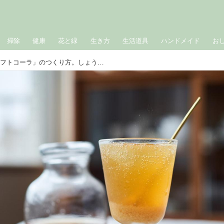
掃除
健康
花と緑
生き方
生活道具
ハンドメイド
お
お砂糖なし「みりんのクラフトコーラ」のつくり方。しょうがたっぷりでキリッと辛口！スパイスが香る“大人のコーラ”｜榎本美沙の発酵暮らし