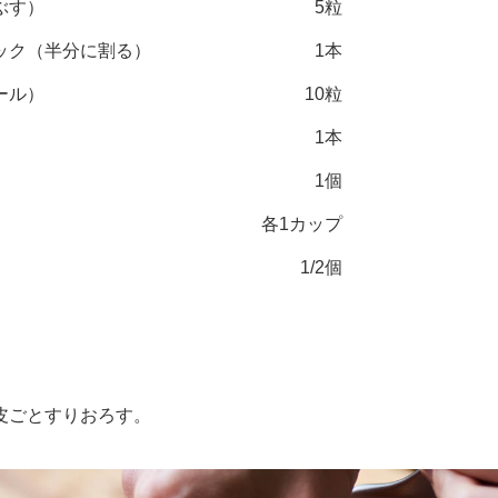
ぶす）
5粒
ック（半分に割る）
1本
ール）
10粒
1本
1個
各1カップ
1/2個
ごとすりおろす。