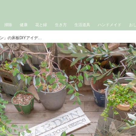
掃除
健康
花と緑
生き方
生活道具
ハンドメイド
お
マンションで楽しむ「ベランダガーデン」の床板DIYアイデア。無機質なベランダを“植物が映える”心地いい空間に｜みどりの雑貨屋・RIKAさん