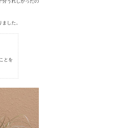
十分うれしかったの
りました。
ことを