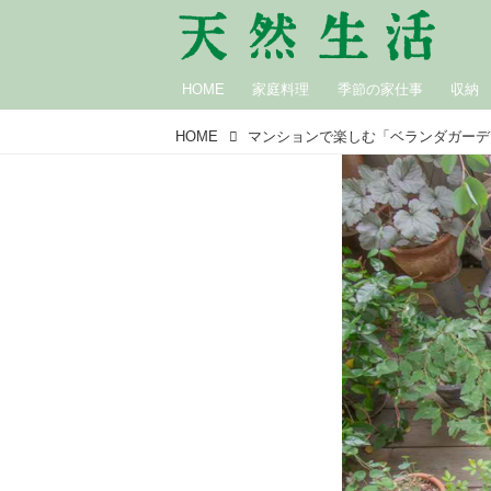
HOME
家庭料理
季節の家仕事
収納
HOME