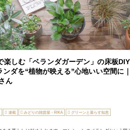
で楽しむ「ベランダガーデン」の床板DI
ランダを“植物が映える”心地いい空間に
Aさん
緑
連載
みどりの雑貨屋・RIKA
グリーンと暮らす知恵