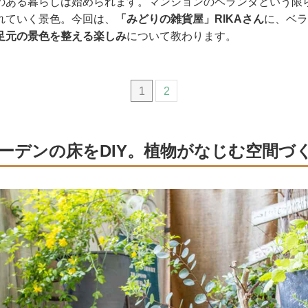
のある暮らしは始められます。マンションのベランダという限
れていく景色。今回は、
「みどりの雑貨屋」RIKAさん
に、ベラ
足元の景色を整える楽しみ
について教わります。
1
2
ーデンの床をDIY。植物がなじむ空間づ