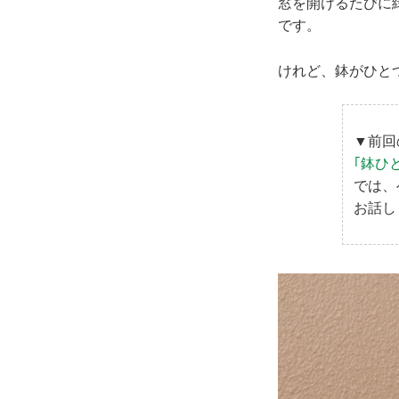
窓を開けるたびに
です。
けれど、鉢がひと
▼前回
｢鉢ひ
では、
お話し