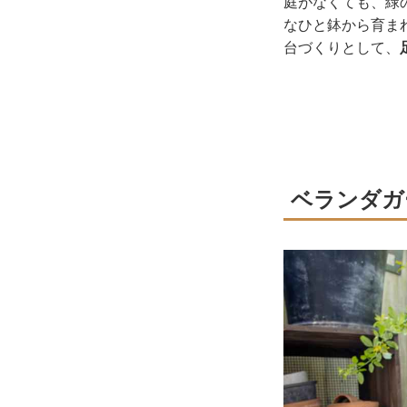
庭がなくても、緑
なひと鉢から育ま
台づくりとして、
ベランダガ