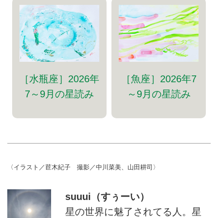
［水瓶座］2026年
［魚座］2026年7
7～9月の星読み
～9月の星読み
〈イラスト／苣木紀子 撮影／中川菜美、山田耕司〉
suuui（すぅーい）
星の世界に魅了されてる人。星