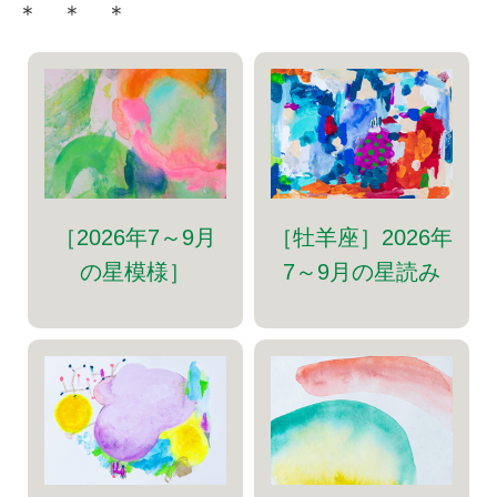
＊ ＊ ＊
［牡羊座］2026年
［2026年7～9月
7～9月の星読み
の星模様］