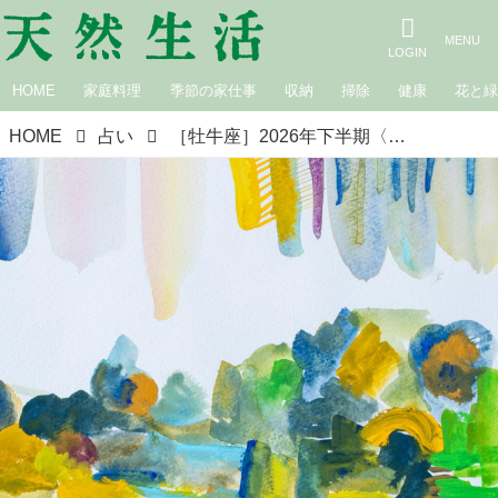
HOME
家庭料理
季節の家仕事
収納
掃除
健康
花と
HOME
占い
［牡牛座］2026年下半期〈7月・8月・9月の運勢〉夏の星占い｜suuuiの星の道しるべ