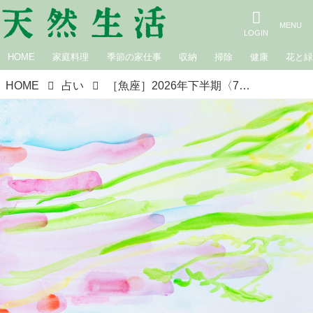
HOME
家庭料理
季節の家仕事
収納
掃除
健康
花と
HOME
占い
［魚座］2026年下半期〈7月・8月・9月の運勢〉夏の星占い｜suuuiの星の道しるべ