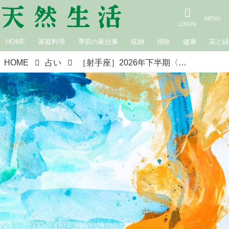
HOME
家庭料理
季節の家仕事
収納
掃除
健康
花と
HOME
占い
［射手座］2026年下半期〈7月・8月・9月の運勢〉夏の星占い｜suuuiの星の道しるべ