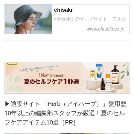
chisaki
chisaki公式ウェブサイト。日本の
職人の技術、志の高さ、心遣いな
www.chisaki.co.jp
どに共感し、日本製に重きを置き
2016SSコレクションより、
「chisaki」の名で、ブランドをス
タート。
▶通販サイト「iHerb（アイハーブ）」愛用歴
10年以上の編集部スタッフが厳選！夏のセル
フケアアイテム10選［PR］