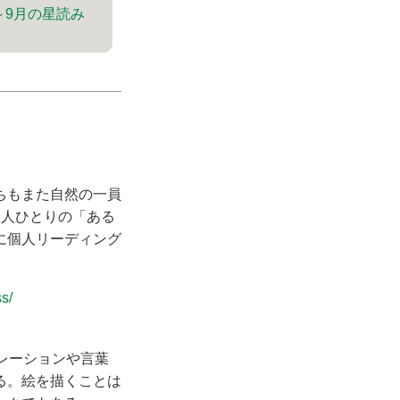
～9月の星読み
ちもまた自然の一員
1人ひとりの「ある
に個人リーディング
s/
ピレーションや言葉
る。絵を描くことは