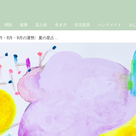
掃除
健康
花と緑
生き方
生活道具
ハンドメイド
お
［双子座］2026年下半期〈7月・8月・9月の運勢〉夏の星占い｜suuuiの星の道しるべ