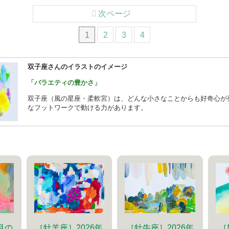
次ページ
1
2
3
4
双子座さんのイラストのイメージ
「バラエティの豊かさ」
双子座（風の星座・柔軟宮）は、どんな小さなことからも好奇心が
なフットワークで動ける力があります。
［牡羊座］2026年
［牡牛座］2026年
［
9月の