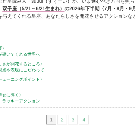
た星読み人・suuui（すぅーい）が、いま進むべき方向を照らし
。
双子座（5/21～6/21生まれ）
の2026年下半期〈7月・8月・
を与えてくれる星座、あなたらしさを開花させるアクションな
夏〉
が導いてくれる世界へ
しさが開花するところ〉
視点や表現にこだわって
チューニングポイント〉
幸せに導く〉
・ラッキーアクション
1
2
3
4