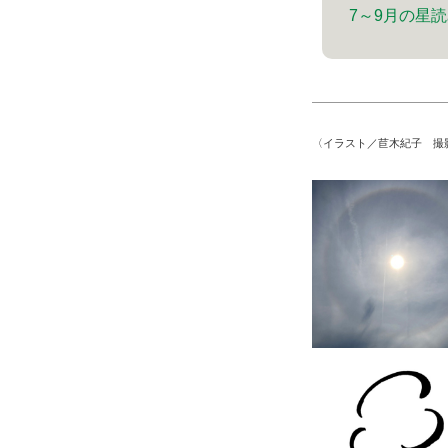
7～9月の星
〈イラスト／苣木紀子 撮