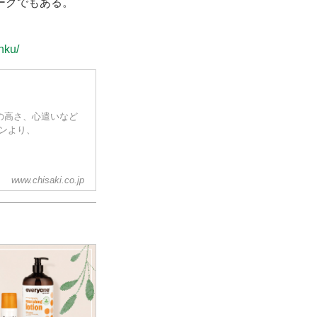
ークでもある。
nku/
志の高さ、心遣いなど
ョンより、
www.chisaki.co.jp