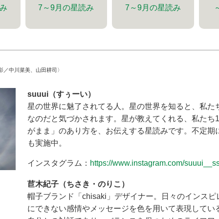
読み
7～9月の星読み
7～9月の星読み
影／中川菜美、山田耕司〉
suuui（すぅーい）
星の世界に魅了されてる人。星の世界を知ると、私た
なのだと気づかされます。星が教えてくれる、私たち
がまま」のあり方を、お伝えする星読みです。不定期
も実施中。
インスタグラム：
https://www.instagram.com/suuui__ss
苣木紀子（ちさき・のりこ）
帽子ブランド「chisaki」デザイナー。日々のインス
にできない感情やメッセージを色を用いて表現してい