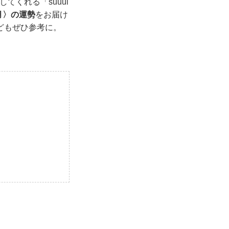
てくれる「suuui
9月〉の運勢
をお届け
どもぜひ参考に。