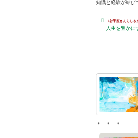
知識と経験が結び
〈射手座さんらしさ
人生を豊かに
＊ ＊ ＊