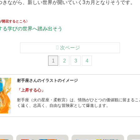
つきながら、新しい世界が開いていく3カ月となりそうです。
が開花するところ〉
する学びの世界へ踏み出そう
次ページ
1
2
3
4
射手座さんのイラストのイメージ
「上昇する心」
射手座（火の星座・柔軟宮）は、情熱がひとつの価値観に留まるこ
く遠く、志高く、自由な冒険家として爆進します。