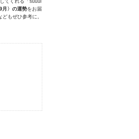
てくれる「suuui
・9月〉の運勢
をお届
などもぜひ参考に。