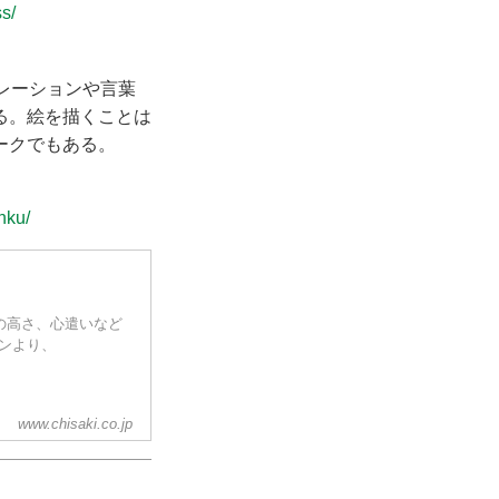
s/
ピレーションや言葉
る。絵を描くことは
ークでもある。
nku/
志の高さ、心遣いなど
ョンより、
www.chisaki.co.jp