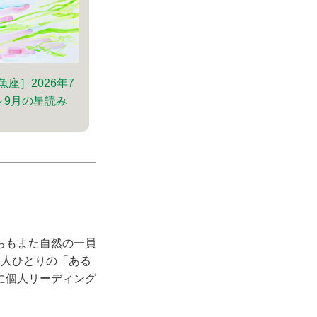
魚座］2026年7
～9月の星読み
ちもまた自然の一員
1人ひとりの「ある
に個人リーディング