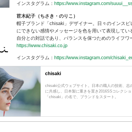
インスタグラム：
https://www.instagram.com/suuui__ss
苣木紀子（ちさき・のりこ）
帽子ブランド「chisaki」デザイナー。日々のインス
にできない感情やメッセージを色を用いて表現してい
自分との対話であり、バランスを保つためのライフワ
https://www.chisaki.co.jp
インスタグラム：
https://www.instagram.com/chisaki_e
chisaki
chisaki公式ウェブサイト。日本の職人の技術、
に共感し、日本製に重きを置き2016SSコレクシ
「chisaki」の名で、ブランドをスタート。