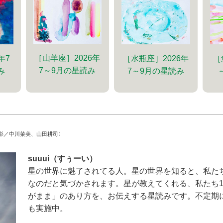
［山羊座］2026年
年7
［水瓶座］2026年
［
7～9月の星読み
み
7～9月の星読み
影／中川菜美、山田耕司〉
suuui（すぅーい）
星の世界に魅了されてる人。星の世界を知ると、私た
なのだと気づかされます。星が教えてくれる、私たち
がまま」のあり方を、お伝えする星読みです。不定期
も実施中。