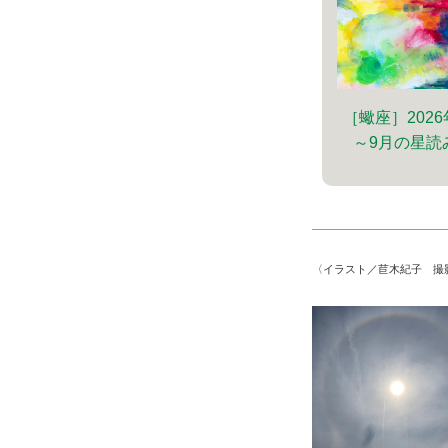
［蠍座］2026
～9月の星読
〈イラスト／苣木紀子 撮