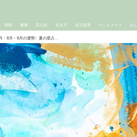
掃除
健康
花と緑
生き方
生活道具
ハンドメイド
お
［射手座］2026年下半期〈7月・8月・9月の運勢〉夏の星占い｜suuuiの星の道しるべ