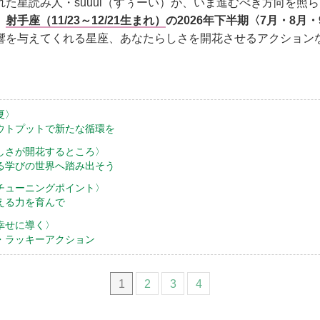
た星読み人・suuui（すぅーい）が、いま進むべき方向を照らし
。
射手座（11/23～12/21生まれ）
の2026年下半期〈7月・8月
響を与えてくれる星座、あなたらしさを開花させるアクション
夏〉
ウトプットで新たな循環を
しさが開花するところ〉
る学びの世界へ踏み出そう
チューニングポイント〉
える力を育んで
幸せに導く〉
・ラッキーアクション
1
2
3
4