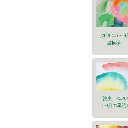
［2026年7～
星模様］
［蟹座］2026
～9月の星読