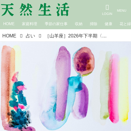
HOME
家庭料理
季節の家仕事
収納
掃除
健康
花と
HOME
占い
［山羊座］2026年下半期〈7月・8月・9月の運勢〉夏の星占い｜suuuiの星の道しるべ