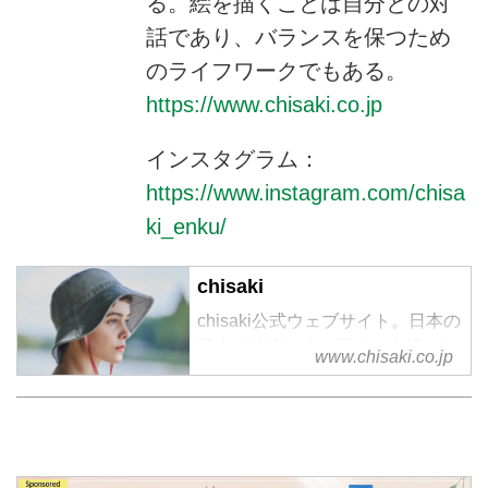
る。絵を描くことは自分との対
話であり、バランスを保つため
のライフワークでもある。
https://www.chisaki.co.jp
インスタグラム：
https://www.instagram.com/chisa
ki_enku/
chisaki
chisaki公式ウェブサイト。日本の
職人の技術、志の高さ、心遣いな
www.chisaki.co.jp
どに共感し、日本製に重きを置き
2016SSコレクションより、
「chisaki」の名で、ブランドをス
タート。