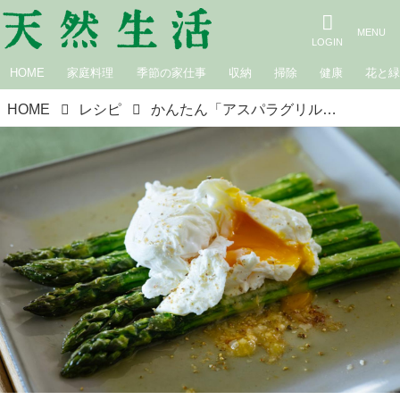
HOME
家庭料理
季節の家仕事
収納
掃除
健康
花と
HOME
レシピ
かんたん「アスパラグリル」のつくり方。オーブンで焼くだけ！旬のアスパラガスを“卵とチーズ”でやさしく包むごちそうレシピ｜松田美智子の季節の仕事