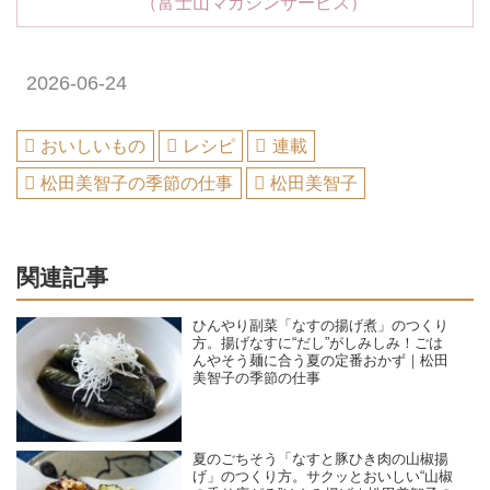
（富士山マガジンサービス）
2026-06-24
おいしいもの
レシピ
連載
松田美智子の季節の仕事
松田美智子
関連記事
ひんやり副菜「なすの揚げ煮」のつくり
方。揚げなすに“だし”がしみしみ！ごは
んやそう麺に合う夏の定番おかず｜松田
美智子の季節の仕事
夏のごちそう「なすと豚ひき肉の山椒揚
げ」のつくり方。サクッとおいしい“山椒