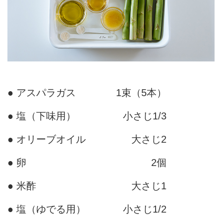
● アスパラガス
1束（5本）
● 塩（下味用）
小さじ1/3
● オリーブオイル
大さじ2
● 卵
2個
● 米酢
大さじ1
● 塩（ゆでる用）
小さじ1/2