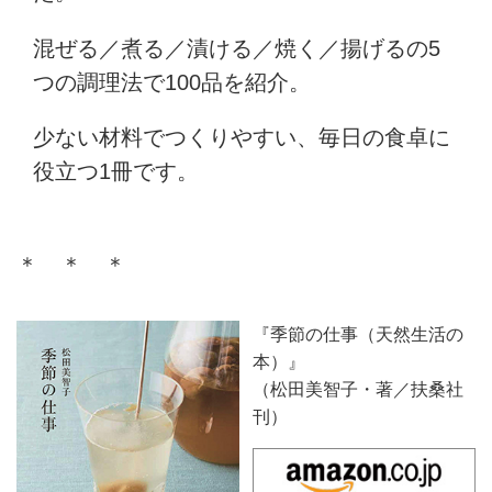
混ぜる／煮る／漬ける／焼く／揚げるの5
つの調理法で100品を紹介。
少ない材料でつくりやすい、毎日の食卓に
役立つ1冊です。
＊ ＊ ＊
『季節の仕事（天然生活の
本）』
（松田美智子・著／扶桑社
刊）