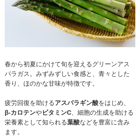
春から初夏にかけて旬を迎えるグリーンアス
パラガス。みずみずしい食感と、青々とした
香り、ほのかな甘味が特徴です。
疲労回復を助ける
アスパラギン酸
をはじめ、
β-カロテン
や
ビタミンC
、細胞の生成を助ける
栄養素として知られる
葉酸
などを豊富に含み
ます。