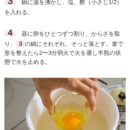
３
鍋に湯を沸かし、塩、酢（小さじ1/2）
を入れる。
４
器に卵をひとつずつ割り、からざを取
り、
３
の鍋にそれぞれ、そっと落とす。箸で
形を整えたら2〜3分弱火で火を通し半熟の状
態で火を止める。