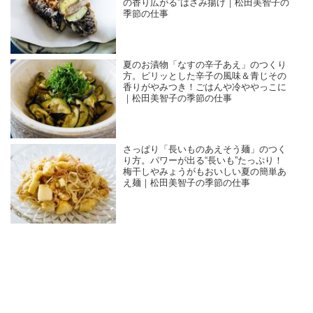
の香り広がる”はさみ揚げ｜松田美智子の
季節の仕事
夏のお漬物「なすの辛子あえ」のつくり
方。ピリッとした辛子の風味＆青じその
香りがやみつき！ごはんや冷ややっこに
｜松田美智子の季節の仕事
さっぱり「長いものあえそう麺」のつく
り方。パワーが出る“長いも”たっぷり！
梅干しやみょうがもおいしい夏の簡単あ
え麺｜松田美智子の季節の仕事