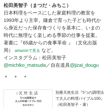
松田美智子（まつだ・みちこ）
日本料理をベースにした家庭料理の教室を
1993年より主宰。鎌倉で育った子ども時代か
ら身近だった保存食づくりを基本に、いまの
時代に無理なく楽しめる季節の仕事を提案。
著書に『65歳からの食事革命 』（文化出版
局）
など。
amazonで見る
インスタグラム：松田美智子
@michiko_matsuda
／自在道具
@jizai_dougu
＊ ＊ ＊
別冊天然生活『5つの調理法
で大人の料理バイブル100』
（松田美智子・著）