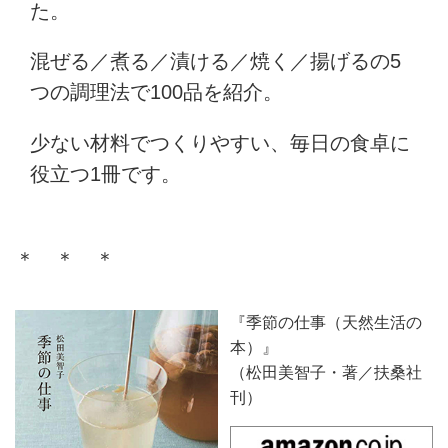
た。
混ぜる／煮る／漬ける／焼く／揚げるの5
つの調理法で100品を紹介。
少ない材料でつくりやすい、毎日の食卓に
役立つ1冊です。
＊ ＊ ＊
『季節の仕事（天然生活の
本）』
（松田美智子・著／扶桑社
刊）