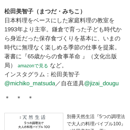
松田美智子（まつだ・みちこ）
日本料理をベースにした家庭料理の教室を
1993年より主宰。鎌倉で育った子ども時代か
ら身近だった保存食づくりを基本に、いまの
時代に無理なく楽しめる季節の仕事を提案。
著書に『65歳からの食事革命 』（文化出版
局）
など。
amazonで見る
インスタグラム：松田美智子
@michiko_matsuda
／自在道具
@jizai_dougu
＊ ＊ ＊
別冊天然生活『5つの調理法
で大人の料理バイブル100』