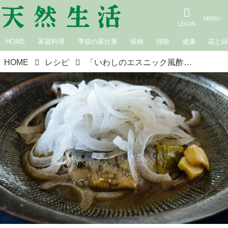
HOME
家庭料理
季節の家仕事
収納
掃除
健康
花と
HOME
レシピ
「いわしのエスニック風酢煮」のつくり方。香味野菜とスパイスで箸がすすむ！夏のつくりおきにも頼もしい一品｜松田美智子の季節の仕事