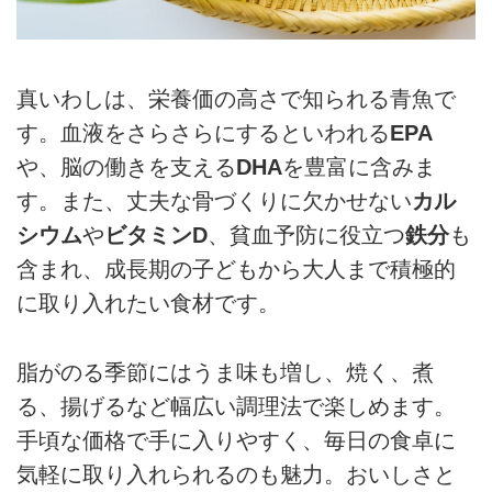
真いわしは、栄養価の高さで知られる青魚で
す。血液をさらさらにするといわれる
EPA
や、脳の働きを支える
DHA
を豊富に含みま
す。また、丈夫な骨づくりに欠かせない
カル
シウム
や
ビタミンD
、貧血予防に役立つ
鉄分
も
含まれ、成長期の子どもから大人まで積極的
に取り入れたい食材です。
脂がのる季節にはうま味も増し、焼く、煮
る、揚げるなど幅広い調理法で楽しめます。
手頃な価格で手に入りやすく、毎日の食卓に
気軽に取り入れられるのも魅力。おいしさと