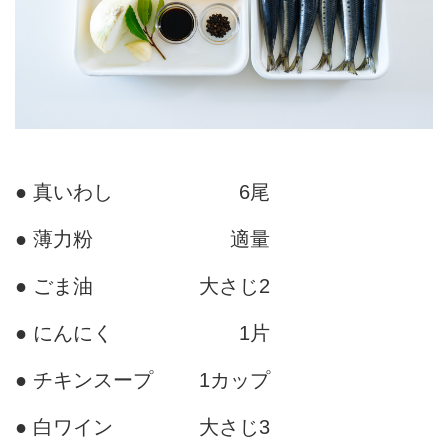
● 真いわし
6尾
● 薄力粉
適量
● ごま油
大さじ2
● にんにく
1片
● チキンスープ
1カップ
● 白ワイン
大さじ3