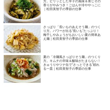
方。ピリッとした辛子の風味＆青じその
香りがやみつき！ごはんや冷ややっこに
｜松田美智子の季節の仕事
さっぱり「長いものあえそう麺」のつく
り方。パワーが出る“長いも”たっぷり！
梅干しやみょうがもおいしい夏の簡単あ
え麺｜松田美智子の季節の仕事
夏の「冷麺風さっぱりそう麺」のつくり
方。キムチの辛味＆酸味がたまらない！
きゅうりやツナ缶で“さっとできる”頼れ
る一皿｜松田美智子の季節の仕事