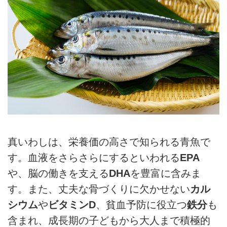
真いわしは、栄養価の高さで知られる青魚で
す。血液をさらさらにするといわれる
EPA
や、脳の働きを支える
DHA
を豊富に含みま
す。また、丈夫な骨づくりに欠かせない
カル
シウム
や
ビタミンD
、貧血予防に役立つ
鉄分
も
含まれ、成長期の子どもから大人まで積極的