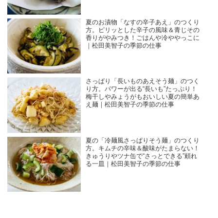
夏のお漬物「なすの辛子あえ」のつくり
方。ピリッとした辛子の風味＆青じその
香りがやみつき！ごはんや冷ややっこに
｜松田美智子の季節の仕事
さっぱり「長いものあえそう麺」のつく
り方。パワーが出る“長いも”たっぷり！
梅干しやみょうがもおいしい夏の簡単あ
え麺｜松田美智子の季節の仕事
夏の「冷麺風さっぱりそう麺」のつくり
方。キムチの辛味＆酸味がたまらない！
きゅうりやツナ缶で“さっとできる”頼れ
る一皿｜松田美智子の季節の仕事