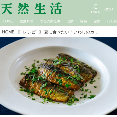
HOME
家庭料理
季節の家仕事
収納
掃除
健康
花と
HOME
レシピ
夏に食べたい「いわしのカレーソテー」のつくり方。スパイシーな風味が食欲そそる！旬の“いわし”でごはんがすすむ一皿｜松田美智子の季節の仕事