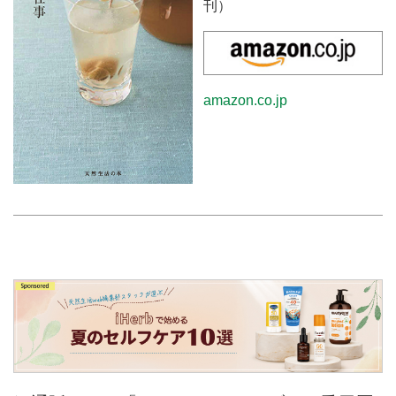
刊）
amazon.co.jp