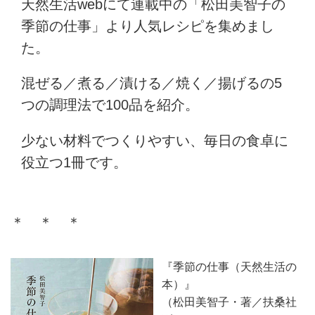
天然生活webにて連載中の「松田美智子の
季節の仕事」より人気レシピを集めまし
た。
混ぜる／煮る／漬ける／焼く／揚げるの5
つの調理法で100品を紹介。
少ない材料でつくりやすい、毎日の食卓に
役立つ1冊です。
＊ ＊ ＊
『季節の仕事（天然生活の
本）』
（松田美智子・著／扶桑社