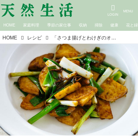
HOME
家庭料理
季節の家仕事
収納
掃除
健康
花と
HOME
レシピ
「さつま揚げとわけぎのオイスターソース炒め」のつくり方。さっと炒めて香りよく！ごはんによく合う簡単おかず｜松田美智子の季節の仕事