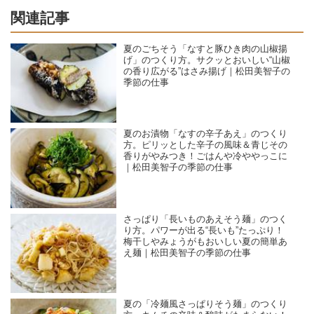
関連記事
夏のごちそう「なすと豚ひき肉の山椒揚
げ」のつくり方。サクッとおいしい“山椒
の香り広がる”はさみ揚げ｜松田美智子の
季節の仕事
夏のお漬物「なすの辛子あえ」のつくり
方。ピリッとした辛子の風味＆青じその
香りがやみつき！ごはんや冷ややっこに
｜松田美智子の季節の仕事
さっぱり「長いものあえそう麺」のつく
り方。パワーが出る“長いも”たっぷり！
梅干しやみょうがもおいしい夏の簡単あ
え麺｜松田美智子の季節の仕事
夏の「冷麺風さっぱりそう麺」のつくり