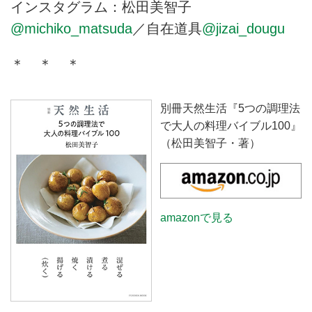
インスタグラム：松田美智子
@michiko_matsuda
／自在道具
@jizai_dougu
＊ ＊ ＊
別冊天然生活『5つの調理法
で大人の料理バイブル100』
（松田美智子・著）
amazonで見る