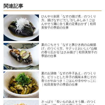
関連記事
ひんやり副菜「なすの揚げ煮」のつくり
方。揚げなすに“だし”がしみしみ！ごは
んやそう麺に合う夏の定番おかず｜松田
美智子の季節の仕事
夏のごちそう「なすと豚ひき肉の山椒揚
げ」のつくり方。サクッとおいしい“山椒
の香り広がる”はさみ揚げ｜松田美智子の
季節の仕事
夏のお漬物「なすの辛子あえ」のつくり
方。ピリッとした辛子の風味＆青じその
香りがやみつき！ごはんや冷ややっこに
｜松田美智子の季節の仕事
さっぱり「長いものあえそう麺」のつく