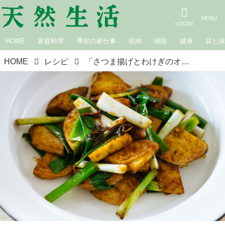
HOME
家庭料理
季節の家仕事
収納
掃除
健康
花と
HOME
レシピ
「さつま揚げとわけぎのオイスターソース炒め」のつくり方。さっと炒めて香りよく！ごはんによく合う簡単おかず｜松田美智子の季節の仕事