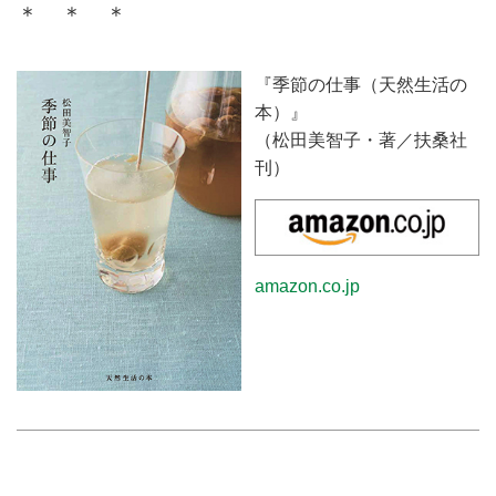
＊ ＊ ＊
『季節の仕事（天然生活の
本）』
（松田美智子・著／扶桑社
刊）
amazon.co.jp