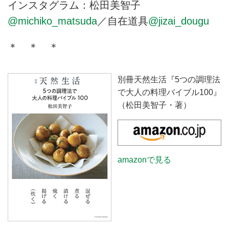
インスタグラム：松田美智子
@michiko_matsuda
／自在道具
@jizai_dougu
＊ ＊ ＊
別冊天然生活『5つの調理法
で大人の料理バイブル100』
（松田美智子・著）
amazonで見る