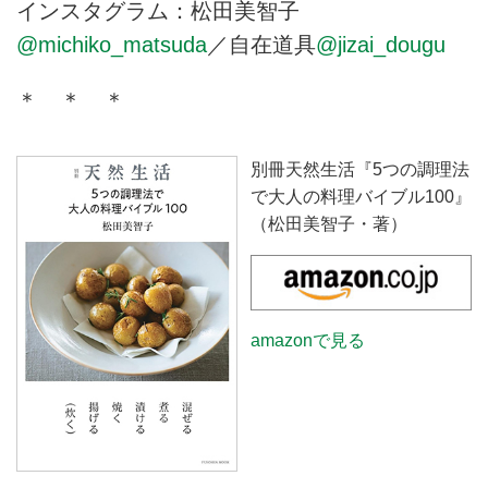
インスタグラム：松田美智子
@michiko_matsuda
／自在道具
@jizai_dougu
＊ ＊ ＊
別冊天然生活『5つの調理法
で大人の料理バイブル100』
（松田美智子・著）
amazonで見る