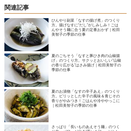
関連記事
ひんやり副菜「なすの揚げ煮」のつくり
方。揚げなすに“だし”がしみしみ！ごは
んやそう麺に合う夏の定番おかず｜松田
美智子の季節の仕事
夏のごちそう「なすと豚ひき肉の山椒揚
げ」のつくり方。サクッとおいしい“山椒
の香り広がる”はさみ揚げ｜松田美智子の
季節の仕事
夏のお漬物「なすの辛子あえ」のつくり
方。ピリッとした辛子の風味＆青じその
香りがやみつき！ごはんや冷ややっこに
｜松田美智子の季節の仕事
さっぱり「長いものあえそう麺」のつく