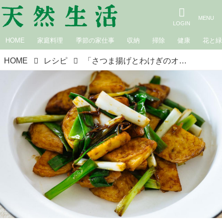
HOME
家庭料理
季節の家仕事
収納
掃除
健康
花と
HOME
レシピ
「さつま揚げとわけぎのオイスターソース炒め」のつくり方。さっと炒めて香りよく！ごはんによく合う簡単おかず｜松田美智子の季節の仕事