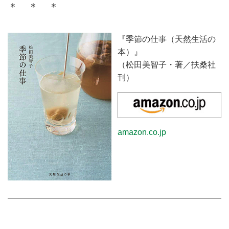
＊ ＊ ＊
『季節の仕事（天然生活の
本）』
（松田美智子・著／扶桑社
刊）
amazon.co.jp