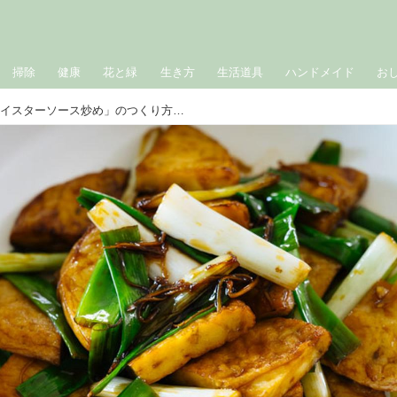
掃除
健康
花と緑
生き方
生活道具
ハンドメイド
お
「さつま揚げとわけぎのオイスターソース炒め」のつくり方。さっと炒めて香りよく！ごはんによく合う簡単おかず｜松田美智子の季節の仕事