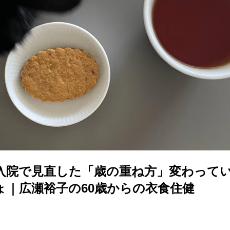
入院で見直した「歳の重ね方」変わって
ょ｜広瀬裕子の60歳からの衣食住健