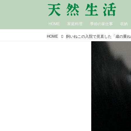
HOME
家庭料理
季節の家仕事
収納
HOME