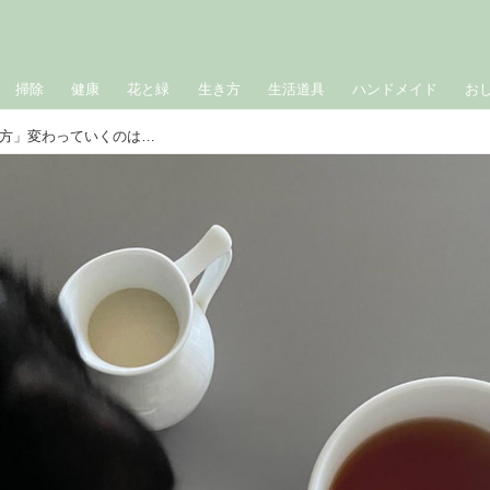
掃除
健康
花と緑
生き方
生活道具
ハンドメイド
お
飼いねこの入院で見直した「歳の重ね方」変わっていくのは人も猫もいっしょ｜広瀬裕子の60歳からの衣食住健