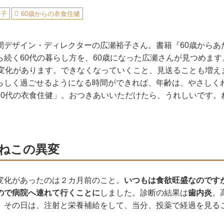
裕子
60歳からの衣食住健
間デザイン・ディレクターの広瀬裕子さん。書籍『60歳からあ
続く60代の暮らし方を、60歳になった広瀬さんが見つめます
な変化があります。できなくなっていくこと、見送ることも増え
らしく過ごせるようになる時間ができれば、年齢は、やさしく
60代の衣食住健」。おつきあいいただけたら、うれしいです。
いねこの異変
変化があったのは２カ月前のこと。
いつもは食欲旺盛なのです
ので病院へ連れて行くことに
しました。診断の結果は
歯内炎
。
。その日は、注射と栄養補給をして、当分、投薬で経過を見る