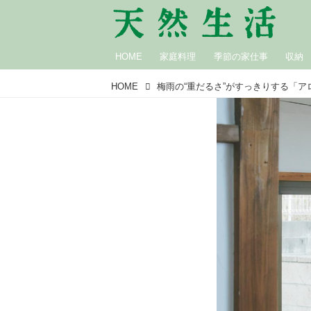
HOME
家庭料理
季節の家仕事
収納
HOME