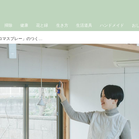
掃除
健康
花と緑
生き方
生活道具
ハンドメイド
お
梅雨の“重だるさ”がすっきりする「アロマスプレー」のつくり方。5分でかんたん、香りで気分を整えるリフレッシュ法で疲れやすい季節をさわやかに｜鎌倉山からのセルフケア便り／七緒