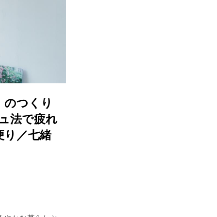
」のつくり
ュ法で疲れ
便り／七緒