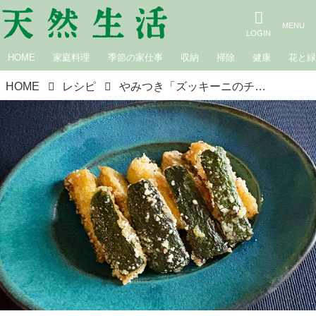
HOME
家庭料理
季節の家仕事
収納
掃除
健康
花と
HOME
レシピ
やみつき「ズッキーニのチーズフライ」のつくり方。丸ごと1本ぺろり！フライパンでかんたん“絶品おつまみ”｜本多理恵子の「50代からは“手抜き”と“息抜き”」