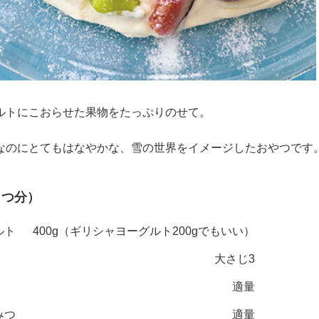
ルトにこおらせた果物をたっぷりのせて。
なのにとてもはなやかな、雪の世界をイメージしたおやつです
とつ分）
ルト
400g（ギリシャヨーグルト200gでもいい）
大さじ3
適量
みつ
適量