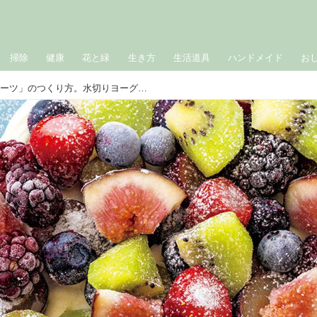
掃除
健康
花と緑
生き方
生活道具
ハンドメイド
お
ひんやり「フローズンフルーツ」のつくり方。水切りヨーグルトと好みの果物でかんたん華やか！子どもも楽しいとびきりおいしいおやつ／野村友里さん