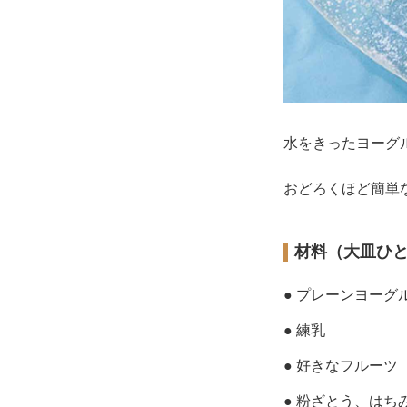
水をきったヨーグ
おどろくほど簡単
材料（大皿ひ
● プレーンヨーグ
● 練乳
● 好きなフルーツ
● 粉ざとう、はち