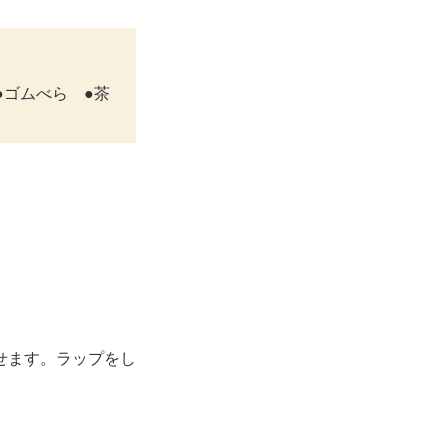
●ゴムべら ●茶
せます。ラップをし