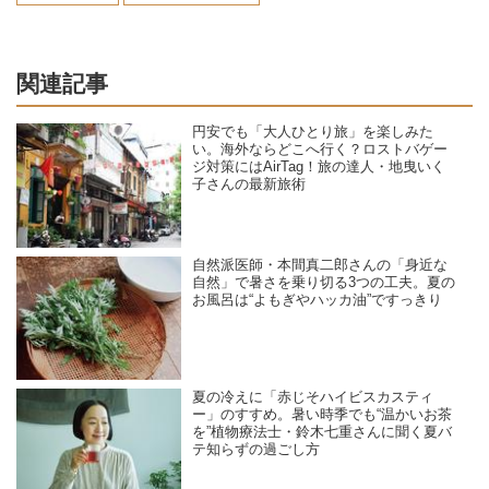
関連記事
円安でも「大人ひとり旅」を楽しみた
い。海外ならどこへ行く？ロストバゲー
ジ対策にはAirTag！旅の達人・地曳いく
子さんの最新旅術
自然派医師・本間真二郎さんの「身近な
自然」で暑さを乗り切る3つの工夫。夏の
お風呂は“よもぎやハッカ油”ですっきり
夏の冷えに「赤じそハイビスカスティ
ー」のすすめ。暑い時季でも“温かいお茶
を”植物療法士・鈴木七重さんに聞く夏バ
テ知らずの過ごし方