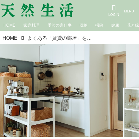
HOME
家庭料理
季節の家仕事
収納
掃除
健康
花と
HOME
よくある「賃貸の部屋」を理想の空間に育てる3つの工夫。ドアの色や床はそのままで、“素材や色”から見直してみる／賃貸暮らしインテリアプランナーの生活研究日記｜岩部圭子さん