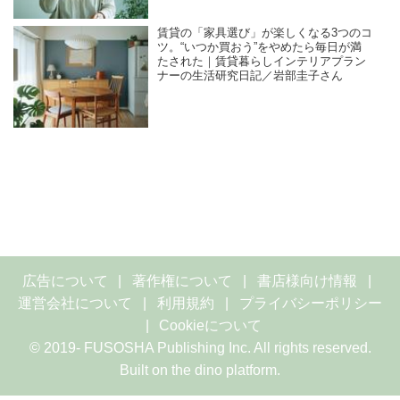
賃貸の「家具選び」が楽しくなる3つのコ
ツ。“いつか買おう”をやめたら毎日が満
たされた｜賃貸暮らしインテリアプラン
ナーの生活研究日記／岩部圭子さん
広告について
著作権について
書店様向け情報
運営会社について
利用規約
プライバシーポリシー
Cookieについて
© 2019- FUSOSHA Publishing Inc. All rights reserved.
Built on
the dino platform
.