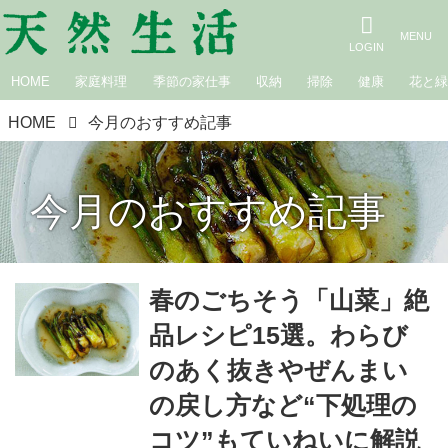
HOME
家庭料理
季節の家仕事
収納
掃除
健康
花と
HOME
今月のおすすめ記事
今月のおすすめ記事
春のごちそう「山菜」絶
品レシピ15選。わらび
のあく抜きやぜんまい
の戻し方など“下処理の
コツ”もていねいに解説