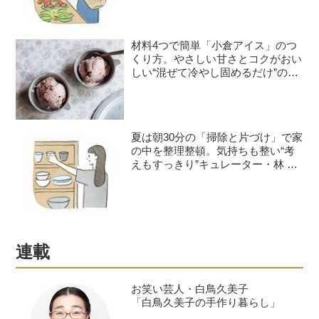
材料4つで簡単「小倉アイス」のつ
くり方。やさしい甘さとコクがおい
しい“混ぜて冷やし固めるだけ”のひ
んやりおやつ／お菓子研究家・本間
節子さん
夏は朝30分の「掃除と片づけ」で家
の中を整理整頓。気持ちも整い“考
えもすっきり”キュレーター・林 綾
野さんが早起きしてやる家事2つ
連載
お笑い芸人・白鳥久美子
「白鳥久美子の手作り暮らし」