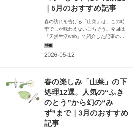
｜5月のおすすめ記事
春の訪れを告げる「山菜」は、この時
季でしか味わえないごちそう。今回は
『天然生活web』で紹介した記事の中
から、4～5月に出回る、せり、たらの
芽、ぜんまい、わらび、根曲がり竹、
コシアブラの下処理のコツと絶品レシ
ピをお届けします。
春の楽しみ「山菜」の下
処理12選。人気の“ふき
のとう”から幻の“み
ず”まで｜3月のおすすめ
記事