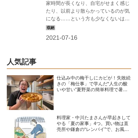
家時間が長くなり、自宅がせまく感じ
たり、以前より散らかっているのが気
になる……という方も少なくないは
ず。悩みがつきない「収納」の工夫や
ヒントがたっぷりつまった記事を集め
ました。
人気記事
仕込み中の梅干しにカビが！失敗続
きの「梅仕事」で学んだ“人生の酸
いや甘い”夏野菜の簡単料理で暑さ
を乗り切る｜たんぽぽ白鳥久美子の
手づくり暮らし
料理家・中川たまさんが早起きして
やる「夏の家事」4つ。買い物は直
売所や鎌倉の“レンバイ”で、お風呂
掃除は朝の日課に