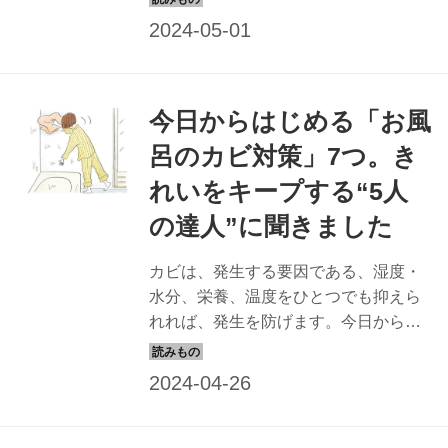
遣いで、私たちを悩ませるカビを撃退
しましょう。カビが気になる時季でも
快適に過ごせるコツを、暮らしまわり
の達人たちに教えてもらいました。今
今日からはじめる「お風
回は、トイレと洗面台のカビ対策を紹
介します。（『天然生活』2022年6月
呂のカビ対策」7つ。き
号掲載）
れいをキープする“5人
の達人”に聞きました
カビは、発生する要因である、湿度・
水分、栄養、温度をひとつでも抑えら
れれば、発生を防げます。今日からす
ぐに取り入れられる、ちょっとした気
遣いで、私たちを悩ませるカビを撃退
しましょう。カビが気になる時季でも
快適に過ごせるコツを、暮らしまわり
の達人たちに教えてもらいました。今