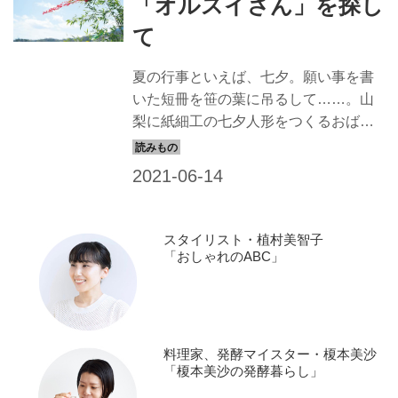
「オルスイさん」を探し
て
夏の行事といえば、七夕。願い事を書
いた短冊を笹の葉に吊るして……。山
梨に紙細工の七夕人形をつくるおばあ
ちゃんがいると聞いて、地方に根付く
風習や行事が大好きな堀川 波さんと訪
ねました。 （『天然生活』2012年7月
号掲載）
スタイリスト・植村美智子
「おしゃれのABC」
料理家、発酵マイスター・榎本美沙
「榎本美沙の発酵暮らし」