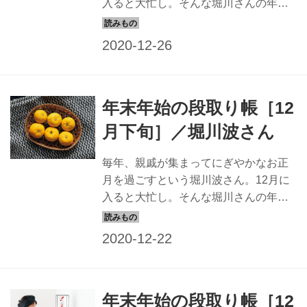
入ると大忙し。そんな堀川さんの年末
卵の形が特徴的です。チョコレートの
年始の段取りを教えていただきまし
中には、金平糖やミンツなど5種類のお
た。今回は、いよいよ迎える 大晦日か
菓子。何が出てくるかわからない楽し
ら新年にかけて の様子を。（『天然生
さに、...
活』2019年1月号掲載）
年末年始の段取り帳［12
月下旬］／堀川波さん
毎年、親戚が集まってにぎやかなお正
月を過ごすという堀川波さん。12月に
入ると大忙し。そんな堀川さんの年末
年始の段取りを教えていただきまし
た。今回は、冬至を迎えるころから
の、年の暮れの様子 を。（『天然生
活』2019年1月号掲載）
年末年始の段取り帳［12