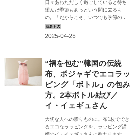
日々あわただしく過ごしていると待ち
望んだ季節もあっという間に去るも
の。「だからこそ、いつでも季節の行
事に敏感でいたい」と話すイラストレ
ーターで手仕事作家の堀川波さん。5月
の季節の行事の楽しみごとについて伺
いました。（『天然生活』2022年5月
号掲載）
“福を包む”韓国の伝統
布、ポジャギでエコラッ
ピング「ボトル」の包み
方。2本ボトル結び／
イ・イェギュさん
大切な人への贈りものに。布1枚ででき
るエコなラッピングを、ラッピング講
師のイ・イェギュさんに教わります。