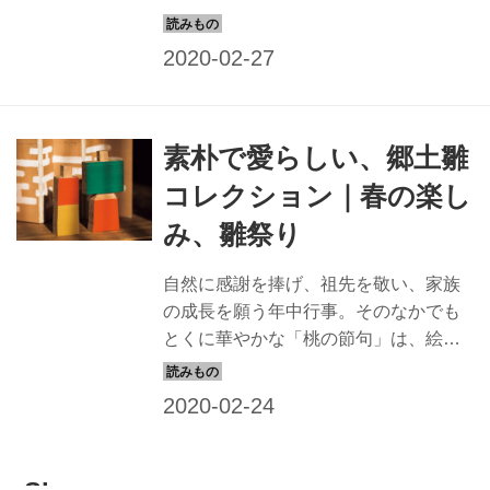
作家でイラストレーターの堀川波さん
も大好きだそう。自分なりの「型」を
つくって、お祝いをしています。今回
は、伊豆・稲取に伝わる「吊るし雛」
のつくり方を教わりに、現地に伺いま
素朴で愛らしい、郷土雛
した。 （『天然生活』2018年3月号掲
載） 吊るし雛の里・伊豆稲取を訪ねて
コレクション｜春の楽し
娘が健康で、幸せでありますように。
み、雛祭り
そんな願いを小さな人形のひとつひと
つに込め、吊るしたお雛さまです。 猿
自然に感謝を捧げ、祖先を敬い、家族
は、厄がさる（去る）ように、唐辛子
の成長を願う年中行事。そのなかでも
は、悪い虫がつかないように。おめで
とくに華やかな「桃の節句」は、絵本
たいもの、縁起物、あやかりたいと思
作家でイラストレーターの堀川波さん
うもの。 さまざまな飾り物に意味を込
も大好きだそう。自分なりの「型」を
め...
つくって、お祝いをしています。何年
も前から少しずつ集めているという
「郷土雛」のコレクションを見せてい