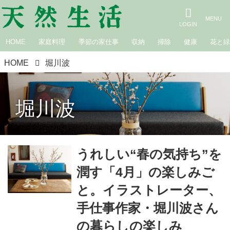
HOME
家庭料理
季節の家仕事
収納
掃除
健康
花と
HOME
堀川波
堀川波
うれしい“春の気持ち”を
潤す「4月」の楽しみご
と。イラストレーター、
手仕事作家・堀川波さん
の暮らしの楽しみ