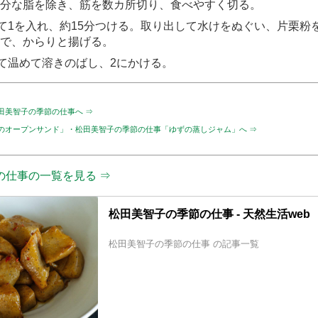
分な脂を除き、筋を数カ所切り、食べやすく切る。
て1を入れ、約15分つける。取り出して水けをぬぐい、片栗粉
で、からりと揚げる。
て温めて溶きのばし、2にかける。
田美智子の季節の仕事へ ⇒
のオープンサンド」・松田美智子の季節の仕事「ゆずの蒸しジャム」へ ⇒
の仕事の一覧を見る ⇒
松田美智子の季節の仕事 - 天然生活web
松田美智子の季節の仕事 の記事一覧