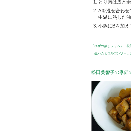
とり肉は皮と余
Aを混ぜ合わせ
中温に熱した油
小鍋にBを加え
「ゆずの蒸しジャム」・松
「生ハムとゴルゴンゾーラ
松田美智子の季節