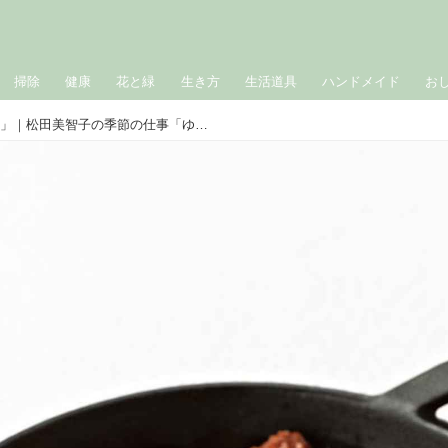
掃除
健康
花と緑
生き方
生活道具
ハンドメイド
お
「とりのから揚げゆず風味」｜松田美智子の季節の仕事「ゆずの蒸しジャム」