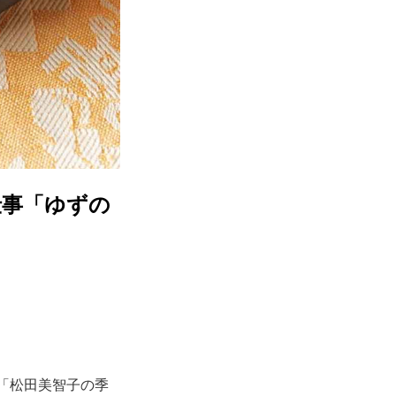
仕事「ゆずの
載「松田美智子の季