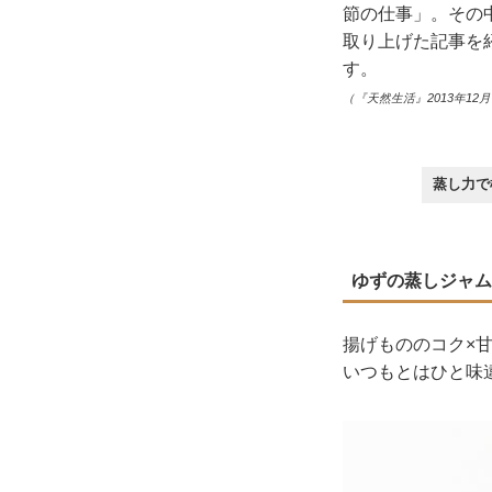
節の仕事」。その
取り上げた記事を
す。
（『天然生活』2013年12
蒸し力
ゆずの蒸しジャム
揚げもののコク×
いつもとはひと味