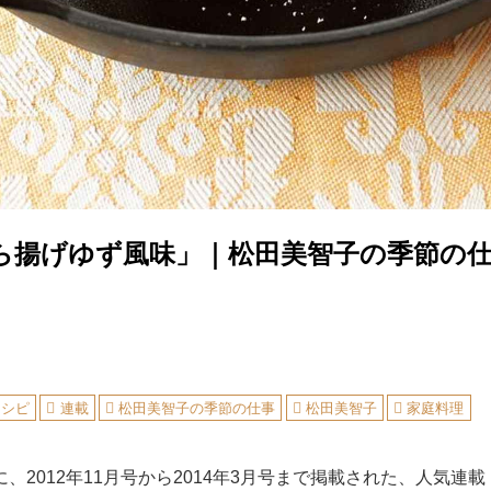
ら揚げゆず風味」｜松田美智子の季節の
」
レシピ
連載
松田美智子の季節の仕事
松田美智子
家庭料理
、2012年11月号から2014年3月号まで掲載された、人気連